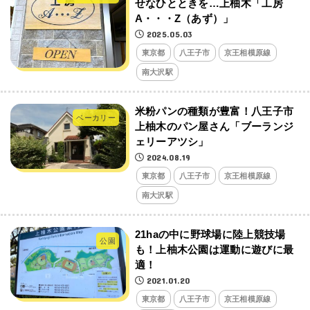
せなひとときを…上柚木「工房
A・・・Z（あず）」
2025.05.03
東京都
八王子市
京王相模原線
南大沢駅
米粉パンの種類が豊富！八王子市
ベーカリー
上柚木のパン屋さん「ブーランジ
ェリーアツシ」
2024.08.19
東京都
八王子市
京王相模原線
南大沢駅
21haの中に野球場に陸上競技場
公園
も！上柚木公園は運動に遊びに最
適！
2021.01.20
東京都
八王子市
京王相模原線