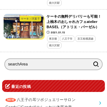
南大沢駅
ケーキの無料デリバリーも可能！
ケーキ・洋菓子
上柚木のおしゃれカフェatelier
BASEL（アトリエ・バーゼル）
2021.01.15
東京都
八王子市
京王相模原線
南大沢駅
検
索:
最近の投稿
八王子の耳ツボジュエリーサロン
Candy♡Candyでおしゃれに体質改善