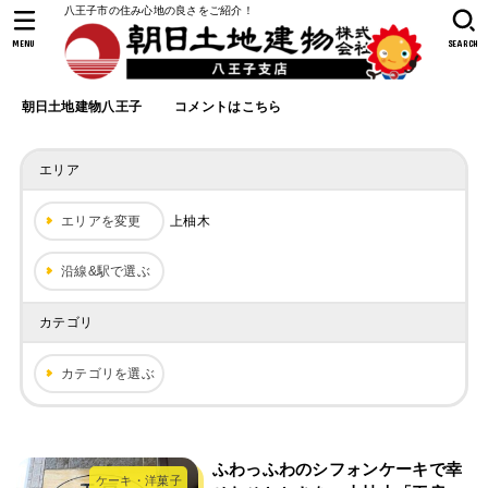
八王子市の住み心地の良さをご紹介！
MENU
SEARCH
朝日土地建物八王子
コメントはこちら
エリア
エリアを変更
上柚木
沿線&駅で選ぶ
カテゴリ
カテゴリを選ぶ
ふわっふわのシフォンケーキで幸
ケーキ・洋菓子