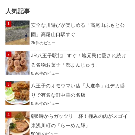
人気記事
安全な川遊びが楽しめる「高尾山ふもと公
園」高尾山口駅すぐ！
2k件のビュー
JR八王子駅北口すぐ！地元民に愛され続け
る名物お菓子「都まんじゅう」
0.9k件のビュー
八王子のオモウマい店「大進亭」はデカ盛
りで有名な町中華の名店
0.9k件のビュー
朝6時からガッツリ一杯！極みの肉がスゴイ
東浅川町の「らーめん輝」
500件のビュー