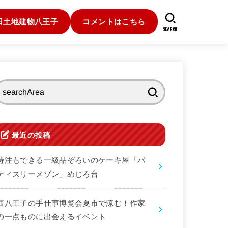
日土地建物八王子
コメントはこちら
SEARCH
検
索:
最近の投稿
特注もできる一級品ぞろいのケーキ屋「パ
ティスリーメゾン」めじろ台
西八王子の手仕事博覧会夏市で涼む！作家
の一点ものに出会えるイベント