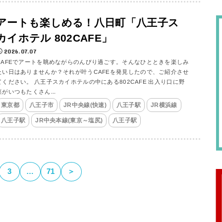
アートも楽しめる！八日町「八王子ス
カイホテル 802CAFE」
2026.07.07
CAFEでアートを眺めながらのんびり過ごす。そんなひとときを楽しみ
たい日はありませんか？それが叶うCAFEを発見したので、ご紹介させ
てください。 八王子スカイホテルの中にある802CAFE 出入り口に野
菜がいつもたくさん...
東京都
八王子市
JR中央線(快速)
八王子駅
JR横浜線
八王子駅
JR中央本線(東京～塩尻)
八王子駅
3
…
71
＞