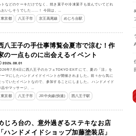
ルトなどのケーキだけでなく、焼き菓子や冷凍菓子も並んでいてどれ
もおいしそうでした……！ 今回は、...
東京都
八王子市
京王高尾線
めじろ台駅
西八王子の手仕事博覧会夏市で涼む！作
家の一点ものに出会えるイベント
2026.08.01
2026年7月4日に西八王子のカフェTOKYO EXIT にて、夏の「涼」を
テーマにしたハンドメイドイベントが開催されました。前々から気に
なっていたイベントなので、参加することにしました。 ハンドメイド
作品やマッサージ、...
東京都
八王子市
JR中央線(快速)
西八王子駅
めじろ台の、意外過ぎるステキなお店
「ハンドメイドショップ加藤塗装店」