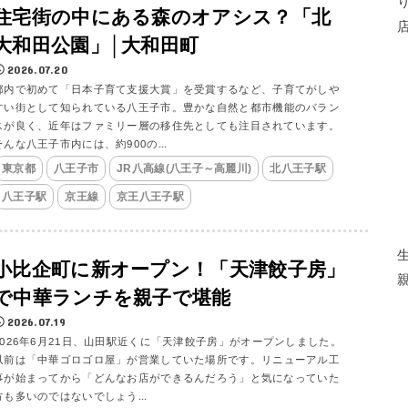
住宅街の中にある森のオアシス？「北
大和田公園」│大和田町
2026.07.20
都内で初めて「日本子育て支援大賞」を受賞するなど、子育てがしや
すい街として知られている八王子市。豊かな自然と都市機能のバラン
スが良く、近年はファミリー層の移住先としても注目されています。
そんな八王子市内には、約900の...
東京都
八王子市
JR八高線(八王子～高麗川)
北八王子駅
八王子駅
京王線
京王八王子駅
小比企町に新オープン！「天津餃子房」
で中華ランチを親子で堪能
2026.07.19
2026年6月21日、山田駅近くに「天津餃子房」がオープンしました。
以前は「中華ゴロゴロ屋」が営業していた場所です。リニューアル工
事が始まってから「どんなお店ができるんだろう」と気になっていた
方も多いのではないでしょう...