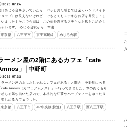
2026.07.24
先日めじろ台を歩いていたら、パッと見た感じでは全くハンドメイド
ショップには見えないけれど、でもとてもステキなお店を発見してし
まいました！そこで今回は、この意外過ぎるステキなお店をご紹介し
ちゃいます。 めじろ台駅から一本裏...
東京都
八王子市
京王高尾線
めじろ台駅
ラーメン屋の2階にあるカフェ「cafe
Amnos」│中野町
2026.07.22
「ラーメン屋の上におしゃれなカフェがある」と聞き、中野町にある
「cafe Amnos（カフェアムノス）」へ行ってきました。木のぬくもり
を感じる落ち着いた店内で、本格的な紅茶やハーブティーをゆったり
と楽しめるカフェでした。...
東京都
八王子市
JR中央線(快速)
八王子駅
西八王子駅