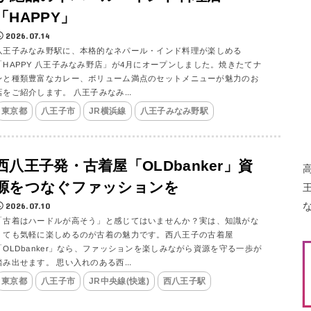
「HAPPY」
2026.07.14
八王子みなみ野駅に、本格的なネパール・インド料理が楽しめる
「HAPPY 八王子みなみ野店」が4月にオープンしました。焼きたてナ
ンと種類豊富なカレー、ボリューム満点のセットメニューが魅力のお
店をご紹介します。 八王子みなみ...
東京都
八王子市
JR横浜線
八王子みなみ野駅
西八王子発・古着屋「OLDbanker」資
源をつなぐファッションを
2026.07.10
「古着はハードルが高そう」と感じてはいませんか？実は、知識がな
くても気軽に楽しめるのが古着の魅力です。西八王子の古着屋
「OLDbanker」なら、ファッションを楽しみながら資源を守る一歩が
踏み出せます。 思い入れのある西...
東京都
八王子市
JR中央線(快速)
西八王子駅