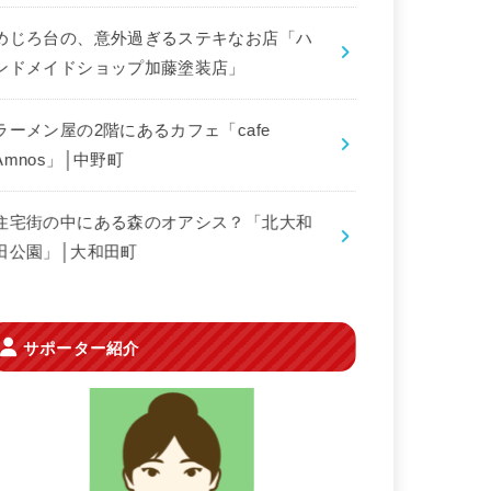
めじろ台の、意外過ぎるステキなお店「ハ
ンドメイドショップ加藤塗装店」
ラーメン屋の2階にあるカフェ「cafe
Amnos」│中野町
住宅街の中にある森のオアシス？「北大和
田公園」│大和田町
サポーター紹介