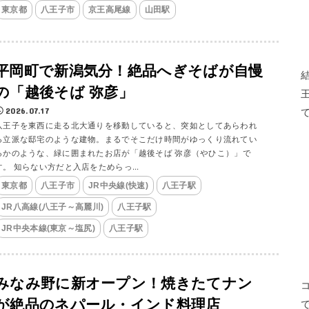
東京都
八王子市
京王高尾線
山田駅
平岡町で新潟気分！絶品へぎそばが自慢
の「越後そば 弥彦」
2026.07.17
八王子を東西に走る北大通りを移動していると、突如としてあらわれ
る立派な邸宅のような建物。まるでそこだけ時間がゆっくり流れてい
るかのような、緑に囲まれたお店が「越後そば 弥彦（やひこ）」で
す。 知らない方だと入店をためらっ...
東京都
八王子市
JR中央線(快速)
八王子駅
JR八高線(八王子～高麗川)
八王子駅
JR中央本線(東京～塩尻)
八王子駅
みなみ野に新オープン！焼きたてナン
が絶品のネパール・インド料理店