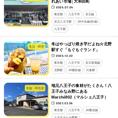
れあい市場│大和田町
2026.07.04
東京都
八王子市
京王線
京王八王子駅
JR中央線(快速)
八王子駅
冬はやっぱり焼き芋だよね☆北野
食品・雑貨
駅すぐ「もぐもぐランド」
2025.12.22
東京都
八王子市
京王高尾線
北野駅
JR横浜線
片倉駅
地元八王子の食材がたくさん！八
市場・即売所
王子みなみ野にある
Marché802（マルシェ八王子）
2023.03.06
東京都
八王子市
JR横浜線
八王子みなみ野駅