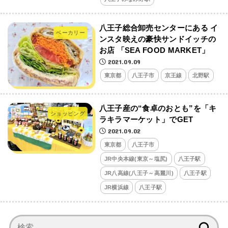
八王子総合卸売センターにある イ
ベーカリー
ンスタ映えの豪快サンドイッチの
お店 「SEA FOOD MARKET」
2021.09.09
東京都
八王子市
京王線
北野駅
八王子産の“食卓のおとも”を「キ
ショッピング
ラキラマーケット」でGET
2021.09.02
東京都
八王子市
JR中央本線(東京～塩尻)
八王子駅
JR八高線(八王子～高麗川)
八王子駅
JR横浜線
八王子駅
検