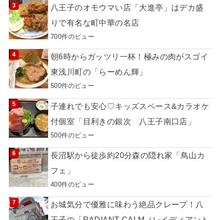
八王子のオモウマい店「大進亭」はデカ盛
りで有名な町中華の名店
700件のビュー
朝6時からガッツリ一杯！極みの肉がスゴイ
東浅川町の「らーめん輝」
500件のビュー
子連れでも安心♡キッズスペース&カラオケ
付個室「目利きの銀次 八王子南口店」
500件のビュー
長沼駅から徒歩約20分森の隠れ家「鳥山カ
フェ」
400件のビュー
お城気分で優雅に味わう絶品クレープ！八
王子の「RADIANT CALM（レイディアント