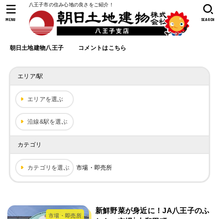
八王子市の住み心地の良さをご紹介！
MENU
SEARCH
朝日土地建物八王子
コメントはこちら
エリア/駅
エリアを選ぶ
沿線&駅を選ぶ
カテゴリ
カテゴリを選ぶ
市場・即売所
新鮮野菜が身近に！JA八王子のふ
市場・即売所