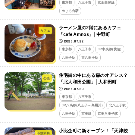
東京都
八王子市
京王高尾線
めじろ台駅
ラーメン屋の2階にあるカフェ
カフェ
「cafe Amnos」│中野町
2026.07.22
東京都
八王子市
JR中央線(快速)
八王子駅
西八王子駅
住宅街の中にある森のオアシス？
公園
「北大和田公園」│大和田町
2026.07.20
東京都
八王子市
JR八高線(八王子～高麗川)
北八王子駅
八王子駅
京王線
京王八王子駅
小比企町に新オープン！「天津餃
中華料理