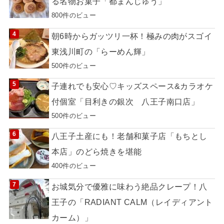
る名物お菓子「都まんじゅう」
800件のビュー
朝6時からガッツリ一杯！極みの肉がスゴイ
東浅川町の「らーめん輝」
500件のビュー
子連れでも安心♡キッズスペース&カラオケ
付個室「目利きの銀次 八王子南口店」
500件のビュー
八王子土産にも！老舗和菓子店「もちとし
本店」のどら焼きを堪能
400件のビュー
お城気分で優雅に味わう絶品クレープ！八
王子の「RADIANT CALM（レイディアント
カーム）」