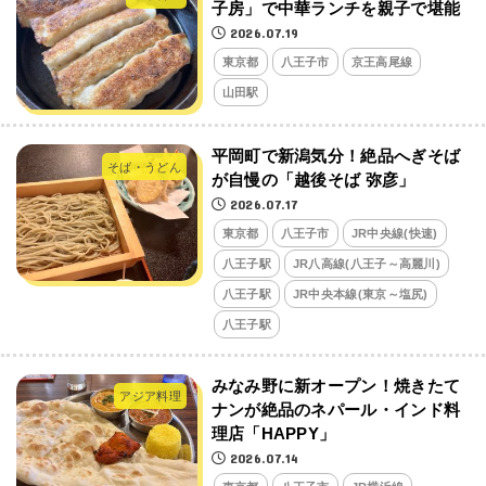
子房」で中華ランチを親子で堪能
2026.07.19
東京都
八王子市
京王高尾線
山田駅
平岡町で新潟気分！絶品へぎそば
そば・うどん
が自慢の「越後そば 弥彦」
2026.07.17
東京都
八王子市
JR中央線(快速)
八王子駅
JR八高線(八王子～高麗川)
八王子駅
JR中央本線(東京～塩尻)
八王子駅
みなみ野に新オープン！焼きたて
アジア料理
ナンが絶品のネパール・インド料
理店「HAPPY」
2026.07.14