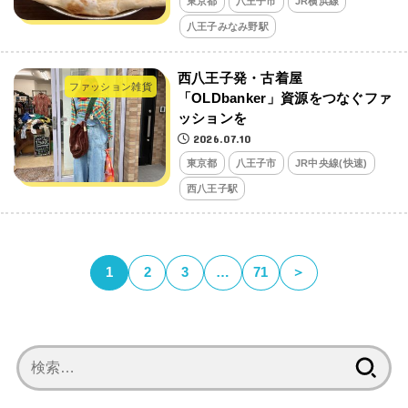
東京都
八王子市
JR横浜線
八王子みなみ野駅
西八王子発・古着屋
ファッション雑貨
「OLDbanker」資源をつなぐファ
ッションを
2026.07.10
東京都
八王子市
JR中央線(快速)
西八王子駅
1
2
3
…
71
＞
検
索: