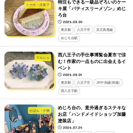
特注もできる一級品ぞろいのケー
ケーキ・洋菓子
キ屋「パティスリーメゾン」めじ
ろ台
2026.08.04
東京都
八王子市
京王高尾線
めじろ台駅
西八王子の手仕事博覧会夏市で涼
マルシェ
む！作家の一点ものに出会えるイ
ベント
2026.08.01
東京都
八王子市
JR中央線(快速)
西八王子駅
めじろ台の、意外過ぎるステキな
かばん・小物
お店「ハンドメイドショップ加藤
塗装店」
2026.07.24