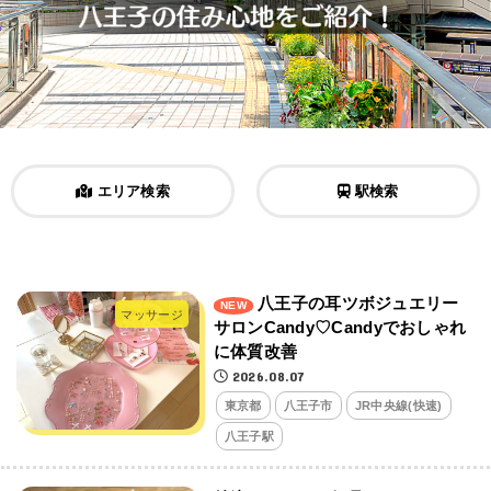
エリア検索
駅検索
八王子の耳ツボジュエリー
マッサージ
サロンCandy♡Candyでおしゃれ
に体質改善
2026.08.07
東京都
八王子市
JR中央線(快速)
八王子駅