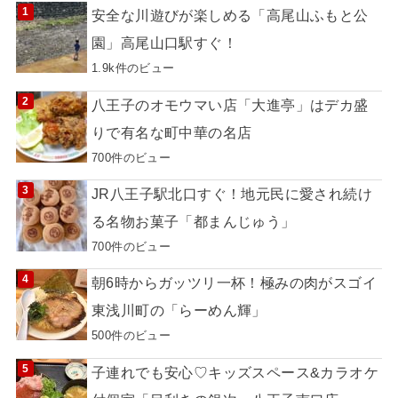
安全な川遊びが楽しめる「高尾山ふもと公
園」高尾山口駅すぐ！
1.9k件のビュー
八王子のオモウマい店「大進亭」はデカ盛
りで有名な町中華の名店
700件のビュー
JR八王子駅北口すぐ！地元民に愛され続け
る名物お菓子「都まんじゅう」
700件のビュー
朝6時からガッツリ一杯！極みの肉がスゴイ
東浅川町の「らーめん輝」
500件のビュー
子連れでも安心♡キッズスペース&カラオケ