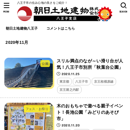
八王子市の住み心地の良さをご紹介！
MENU
SEARCH
朝日土地建物八王子
コメントはこちら
2020年11月
スリル満点のなが～い滑り台が人
公園
気！八王子市別所「秋葉台公園」
2020.11.25
東京都
八王子市
京王相模原線
京王堀之内駅
木のおもちゃで遊べる親子イベン
フェス・お祭り
ト！長池公園「みどりのあそび
市」
2020.11.20