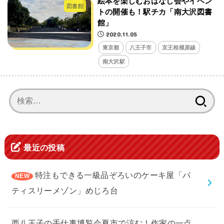
絵本を楽しむおはなし会やイベン
図書館
トの開催も！駅チカ「南大沢図書
館」
2020.11.05
東京都
八王子市
京王相模原線
南大沢駅
検
索:
最近の投稿
特注もできる一級品ぞろいのケーキ屋「パ
ティスリーメゾン」めじろ台
西八王子の手仕事博覧会夏市で涼む！作家の一点