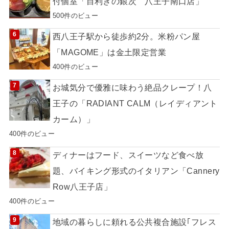
付個室「目利きの銀次 八王子南口店」
500件のビュー
西八王子駅から徒歩約2分。米粉パン屋
「MAGOME」は金土限定営業
400件のビュー
お城気分で優雅に味わう絶品クレープ！八
王子の「RADIANT CALM（レイディアント
カーム）」
400件のビュー
ディナーはフード、スイーツなど食べ放
題、バイキング形式のイタリアン「Cannery
Row八王子店」
400件のビュー
地域の暮らしに頼れる公共複合施設｢フレス