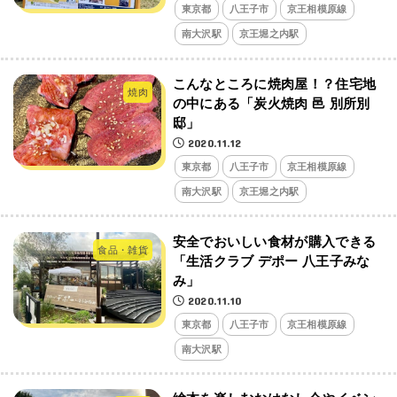
東京都
八王子市
京王相模原線
南大沢駅
京王堀之内駅
こんなところに焼肉屋！？住宅地
焼肉
の中にある「炭火焼肉 邑 別所別
邸」
2020.11.12
東京都
八王子市
京王相模原線
南大沢駅
京王堀之内駅
安全でおいしい食材が購入できる
食品・雑貨
「生活クラブ デポー 八王子みな
み」
2020.11.10
東京都
八王子市
京王相模原線
南大沢駅