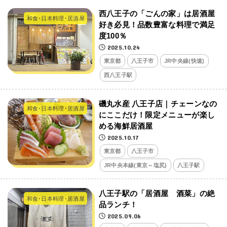
西八王子の「ごんの家」は居酒屋
和食･日本料理･居酒屋
好き必見！品数豊富な料理で満足
度100％
2025.10.24
東京都
八王子市
JR中央線(快速)
西八王子駅
磯丸水産 八王子店｜チェーンなの
和食･日本料理･居酒屋
にここだけ！限定メニューが楽し
める海鮮居酒屋
2025.10.17
東京都
八王子市
JR中央本線(東京～塩尻)
八王子駅
八王子駅の「居酒屋 酒菜」の絶
和食･日本料理･居酒屋
品ランチ！
2025.09.06