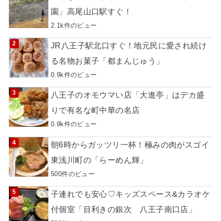
園」高尾山口駅すぐ！
2.1k件のビュー
JR八王子駅北口すぐ！地元民に愛され続け
る名物お菓子「都まんじゅう」
0.9k件のビュー
八王子のオモウマい店「大進亭」はデカ盛
りで有名な町中華の名店
0.9k件のビュー
朝6時からガッツリ一杯！極みの肉がスゴイ
東浅川町の「らーめん輝」
500件のビュー
子連れでも安心♡キッズスペース&カラオケ
付個室「目利きの銀次 八王子南口店」