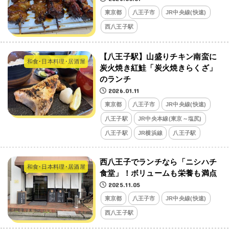
東京都
八王子市
JR中央線(快速)
西八王子駅
【八王子駅】山盛りチキン南蛮に
和食･日本料理･居酒屋
炭火焼き紅鮭「炭火焼きらくざ」
のランチ
2026.01.11
東京都
八王子市
JR中央線(快速)
八王子駅
JR中央本線(東京～塩尻)
八王子駅
JR横浜線
八王子駅
西八王子でランチなら「ニシハチ
和食･日本料理･居酒屋
食堂」！ボリュームも栄養も満点
2025.11.05
東京都
八王子市
JR中央線(快速)
西八王子駅