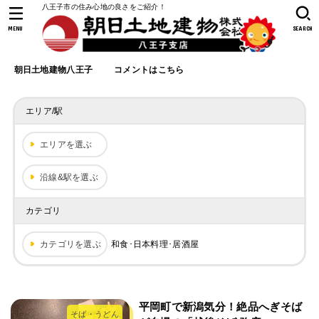
八王子市の住み心地の良さをご紹介！
MENU
SEARCH
朝日土地建物八王子
コメントはこちら
エリア/駅
エリアを選ぶ
沿線&駅を選ぶ
カテゴリ
カテゴリを選ぶ
和食･日本料理･居酒屋
平岡町で新潟気分！絶品へぎそば
そば・うどん