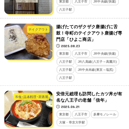
東京都
八王子市
JR中央線(快速)
八王子駅
揚げたてのザクザク唐揚げに舌
テイクアウト
鼓！寺町のテイクアウト唐揚げ専
門店「ひよこ商店」
2025.08.23
東京都
八王子市
JR中央線(快速)
八王子駅
JR八高線(八王子～高麗川)
八王子駅
JR中央本線(東京～塩尻)
八王子駅
安倍元総理も訪問したカツ丼が有
和食･日本料理･居酒屋
名な八王子の老舗「信年」
2025.06.21
東京都
八王子市
多摩モノレール
大塚・帝京大学駅