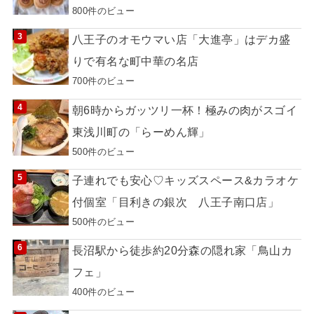
800件のビュー
八王子のオモウマい店「大進亭」はデカ盛
りで有名な町中華の名店
700件のビュー
朝6時からガッツリ一杯！極みの肉がスゴイ
東浅川町の「らーめん輝」
500件のビュー
子連れでも安心♡キッズスペース&カラオケ
付個室「目利きの銀次 八王子南口店」
500件のビュー
長沼駅から徒歩約20分森の隠れ家「鳥山カ
フェ」
400件のビュー