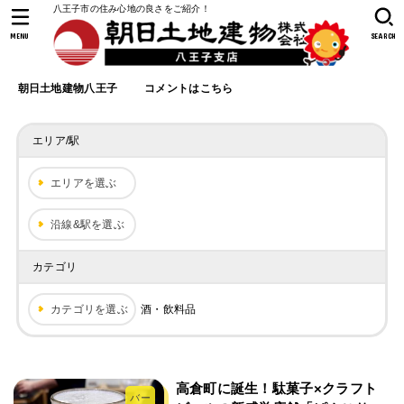
八王子市の住み心地の良さをご紹介！
MENU
SEARCH
朝日土地建物八王子
コメントはこちら
エリア/駅
エリアを選ぶ
沿線&駅を選ぶ
カテゴリ
カテゴリを選ぶ
酒・飲料品
高倉町に誕生！駄菓子×クラフト
バー