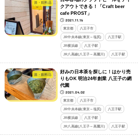
酒・飲料品
クアウトできる！「Craft beer
cafe PROST」
2021.11.16
東京都
八王子市
JR中央本線(東京～塩尻)
八王子駅
JR横浜線
八王子駅
JR八高線(八王子～高麗川)
八王子駅
好みの日本茶を探しに！はかり売
酒・飲料品
りもOK 明治24年創業 八王子の網
代園
2021.04.02
東京都
八王子市
JR中央本線(東京～塩尻)
八王子駅
JR横浜線
八王子駅
JR八高線(八王子～高麗川)
八王子駅