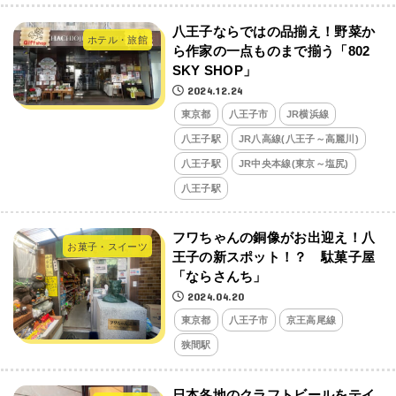
八王子ならではの品揃え！野菜か
ホテル・旅館
ら作家の一点ものまで揃う「802
SKY SHOP」
2024.12.24
東京都
八王子市
JR横浜線
八王子駅
JR八高線(八王子～高麗川)
八王子駅
JR中央本線(東京～塩尻)
八王子駅
フワちゃんの銅像がお出迎え！八
お菓子・スイーツ
王子の新スポット！？ 駄菓子屋
「ならさんち」
2024.04.20
東京都
八王子市
京王高尾線
狭間駅
日本各地のクラフトビールをテイ