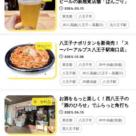
ビールの新感覚店舗「ぱんごり」
2026.05.13
東京都
八王子市
JR八高線(八王子～高麗川)
北八王子駅
八王子ナポリタンを新発売！「ス
スーパー
ーパーアルプス八王子駅南口店」
2025.12.08
東京都
八王子市
JR中央線(快速)
八王子駅
JR八高線(八王子～高麗川)
八王子駅
JR横浜線
八王子駅
お酒をもっと楽しく！西八王子の
酒・飲料品
「酒のひろせ」でふらっと角打ち
2025.06.15
東京都
八王子市
JR中央線(快速)
西八王子駅