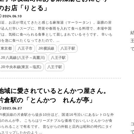
のお店「りとる」
2024.06.10
最近、お店が増えてきたと感じる麻辣湯（マーラータン）。薬膳の溶
け込んだ辛いスープに、野菜や春雨を入れて食べる料理で、本場中国
では、気軽に食べられる食事として親しまれているそうです。 辛いも
のを急に食べたくなってきたので、...
東京都
八王子市
JR横浜線
八王子駅
JR八高線(八王子～高麗川)
八王子駅
JR中央本線(東京～塩尻)
八王子駅
地域に愛されているとんかつ屋さん。
片倉駅の「とんかつ れんが亭」
2023.06.27
JR横浜線の片倉駅から徒歩10分ほど、国道16号沿いにあるレトロな外
観のれんが亭。 こちらはリーズナブルな価格でおいしいとんかつが食
べられることで有名です。 昔ながらの外観と店内は昭和の時代にタイ
ムスリップしたかのよう ...