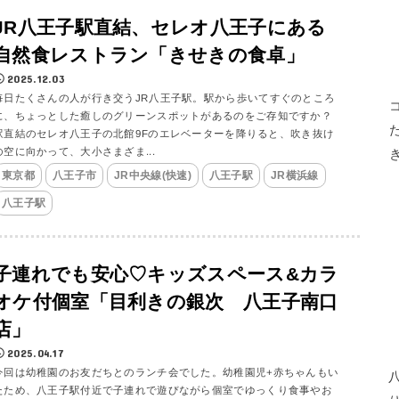
JR八王子駅直結、セレオ八王子にある
自然食レストラン「きせきの食卓」
2025.12.03
毎日たくさんの人が行き交うJR八王子駅。駅から歩いてすぐのところ
に、ちょっとした癒しのグリーンスポットがあるのをご存知ですか？
駅直結のセレオ八王子の北館9Fのエレベーターを降りると、吹き抜け
の空に向かって、大小さまざま...
東京都
八王子市
JR中央線(快速)
八王子駅
JR横浜線
八王子駅
子連れでも安心♡キッズスペース&カラ
オケ付個室「目利きの銀次 八王子南口
店」
2025.04.17
今回は幼稚園のお友だちとのランチ会でした。幼稚園児+赤ちゃんもい
たため、八王子駅付近で子連れで遊びながら個室でゆっくり食事やお