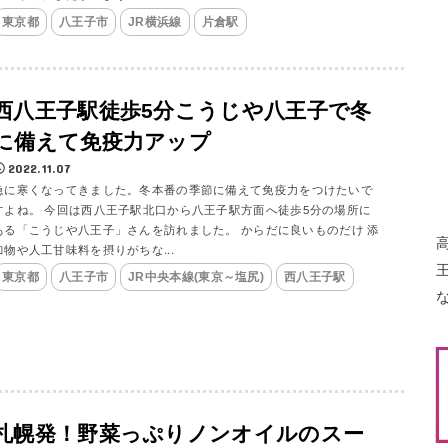
東京都
八王子市
JR横浜線
片倉駅
西八王子駅徒歩5分こうじや八王子で冬
に備えて免疫力アップ
2022.11.07
急に寒くなってきました。冬本番の季節に備えて免疫力をつけたいで
すよね。 今回は西八王子駅北口から八王子駅方面へ徒歩5分の場所に
ある「こうじや八王子」さんを訪れました。 からだに良いものだけ 添
加物や人工甘味料を摂りがちな...
東京都
八王子市
JR中央本線(東京～塩尻)
西八王子駅
札幌発！野菜っぷりノンオイルのスー