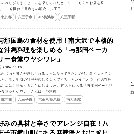
しゃべりができるところを探していたところ、こちらのお店を発
見！！ 今回は「目利きの銀次 八王子...
東京都
八王子市
JR横浜線
八王子駅
与那国島の食材を使用！南大沢で本格的
な沖縄料理を楽しめる「与那国ベーカ
リー食堂ウヤシワレ」
2024.06.25
じわじわと暑さが感じられるようになってきたこの頃。暑くなってく
ると、暑い地域の料理が恋しくなってくる…ということで、沖縄料理
のお店にお邪魔することにしました。 南大沢にある「与那国ベーカリ
ー食堂ウヤシワレ」さんは、沖縄料...
東京都
八王子市
京王相模原線
南大沢駅
好みの具材と辛さでアレンジ自在！八
王子市横山町にある麻辣湯とおにぎり