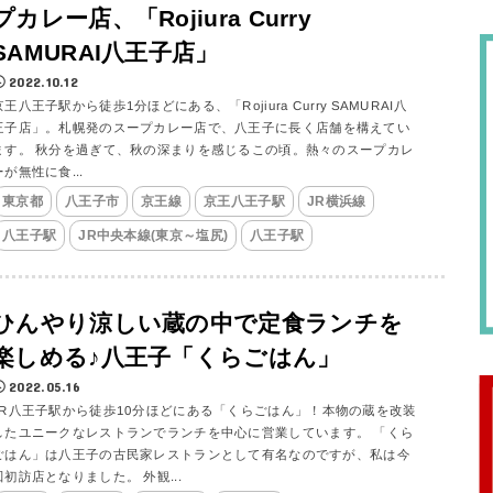
プカレー店、「Rojiura Curry
SAMURAI八王子店」
2022.10.12
京王八王子駅から徒歩1分ほどにある、「Rojiura Curry SAMURAI八
王子店」。札幌発のスープカレー店で、八王子に長く店舗を構えてい
ます。 秋分を過ぎて、秋の深まりを感じるこの頃。熱々のスープカレ
ーが無性に食...
東京都
八王子市
京王線
京王八王子駅
JR横浜線
八王子駅
JR中央本線(東京～塩尻)
八王子駅
ひんやり涼しい蔵の中で定食ランチを
楽しめる♪八王子「くらごはん」
2022.05.16
JR八王子駅から徒歩10分ほどにある「くらごはん」！本物の蔵を改装
したユニークなレストランでランチを中心に営業しています。 「くら
ごはん」は八王子の古民家レストランとして有名なのですが、私は今
回初訪店となりました。 外観...