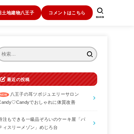
日土地建物八王子
コメントはこちら
SEARCH
検
索:
最近の投稿
八王子の耳ツボジュエリーサロン
Candy♡Candyでおしゃれに体質改善
特注もできる一級品ぞろいのケーキ屋「パ
ティスリーメゾン」めじろ台