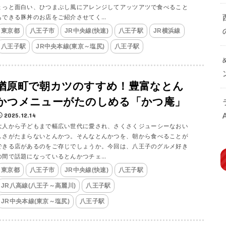
ょっと面白い、ひつまぶし風にアレンジしてアッツアツで食べること
もできる豚丼のお店をご紹介させてく...
東京都
八王子市
JR中央線(快速)
八王子駅
JR横浜線
八王子駅
JR中央本線(東京～塩尻)
八王子駅
楢原町で朝カツのすすめ！豊富なとん
かつメニューがたのしめる「かつ庵」
2025.12.14
大人から子どもまで幅広い世代に愛され、さくさくジューシーなおい
しさがたまらないとんかつ。そんなとんかつを、朝から食べることが
できる店があるのをご存じでしょうか。今回は、八王子のグルメ好き
の間で話題になっているとんかつチェ...
東京都
八王子市
JR中央線(快速)
八王子駅
JR八高線(八王子～高麗川)
八王子駅
JR中央本線(東京～塩尻)
八王子駅