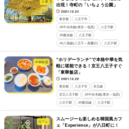
公園
出現！寺町の「いちょう公園」
2021.12.23
東京都
八王子市
JR中央本線(東京～塩尻)
八王子駅
JR横浜線
八王子駅
JR八高線(八王子～高麗川)
八王子駅
“ホリデーランチ”で本格中華を気
中華料理
軽に堪能できる！京王八王子すぐ
「東華飯店」
2021.12.22
東京都
八王子市
京王線
京王八王子駅
JR中央本線(東京～塩尻)
八王子駅
JR横浜線
八王子駅
スムージーも楽しめる韓国風カフ
カフェ
ェ「Experience」が八日町に！