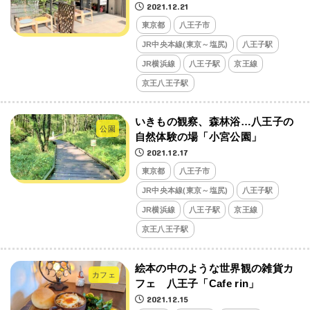
2021.12.21
東京都
八王子市
JR中央本線(東京～塩尻)
八王子駅
JR横浜線
八王子駅
京王線
京王八王子駅
いきもの観察、森林浴…八王子の
公園
自然体験の場「小宮公園」
2021.12.17
東京都
八王子市
JR中央本線(東京～塩尻)
八王子駅
JR横浜線
八王子駅
京王線
京王八王子駅
絵本の中のような世界観の雑貨カ
カフェ
フェ 八王子「Cafe rin」
2021.12.15