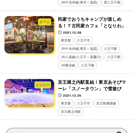
JR中央本線(東京～塩尻)
西八王子駅
民家でおうちキャンプが楽しめ
カフェ
る！？古民家カフェ「となりわ」
2021.12.08
東京都
八王子市
JR中央本線(東京～塩尻)
八王子駅
JR八高線(八王子～高麗川)
八王子駅
JR横浜線
八王子駅
京王堀之内駅直結！東京あそびマ
レジャー
ーレ「スノータウン」で雪遊び
2021.12.04
東京都
八王子市
京王相模原線
京王堀之内駅
検