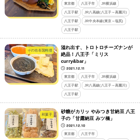
東京都
八王子市
JR横浜線
八王子駅
JR八高線(八王子～高麗川)
八王子駅
JR中央本線(東京～塩尻)
八王子駅
溢れ出す、トロトロチーズナンが
その他各国料理
絶品！八王子「ミリス
curry&bar」
2021.12.11
東京都
八王子市
JR横浜線
八王子駅
JR八高線(八王子～高麗川)
八王子駅
砂糖がカリッ やみつき甘納豆 八王
和菓子
子の「甘露納豆 みツ橋」
2021.12.10
東京都
八王子市