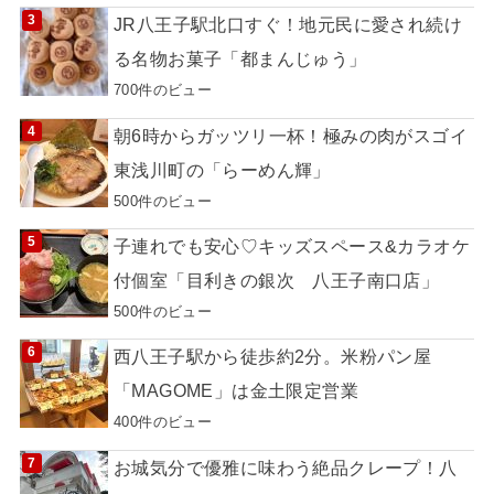
JR八王子駅北口すぐ！地元民に愛され続け
る名物お菓子「都まんじゅう」
700件のビュー
朝6時からガッツリ一杯！極みの肉がスゴイ
東浅川町の「らーめん輝」
500件のビュー
子連れでも安心♡キッズスペース&カラオケ
付個室「目利きの銀次 八王子南口店」
500件のビュー
西八王子駅から徒歩約2分。米粉パン屋
「MAGOME」は金土限定営業
400件のビュー
お城気分で優雅に味わう絶品クレープ！八