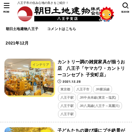
八王子市の住み心地の良さをご紹介！
MENU
SEARCH
朝日土地建物八王子
コメントはこちら
2021年12月
カントリー調の雑貨家具が揃うお
インテリア
店 八王子「ヤマカワ・カントリ
ーコンセプト 子安町店」
2021.12.28
東京都
八王子市
JR横浜線
八王子駅
JR中央本線(東京～塩尻)
八王子駅
JR八高線(八王子～高麗川)
八王子駅
子どもたちの遊び場にプチ絶景が