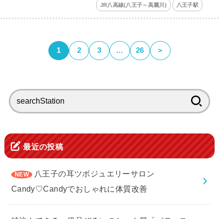
JR八高線(八王子～高麗川)
八王子駅
1
2
3
…
26
＞
検
索:
最近の投稿
八王子の耳ツボジュエリーサロン
Candy♡Candyでおしゃれに体質改善