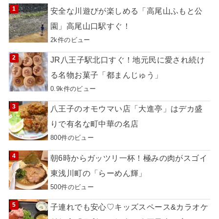
安全な川遊びが楽しめる「高尾山ふもと公
園」高尾山口駅すぐ！
2k件のビュー
JR八王子駅北口すぐ！地元民に愛され続け
る名物お菓子「都まんじゅう」
0.9k件のビュー
八王子のオモウマい店「大進亭」はデカ盛
りで有名な町中華の名店
800件のビュー
朝6時からガッツリ一杯！極みの肉がスゴイ
東浅川町の「らーめん輝」
500件のビュー
子連れでも安心♡キッズスペース&カラオケ