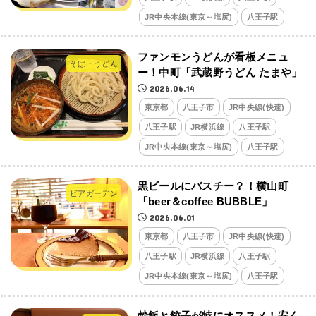
JR中央本線(東京～塩尻)
八王子駅
ファンモンうどんが看板メニュ
そば・うどん
ー！中町「武蔵野うどん たまや」
2026.06.14
東京都
八王子市
JR中央線(快速)
八王子駅
JR横浜線
八王子駅
JR中央本線(東京～塩尻)
八王子駅
黒ビールにバスチー？！横山町
ビアガーデン
「beer＆coffee BUBBLE」
2026.06.01
東京都
八王子市
JR中央線(快速)
八王子駅
JR横浜線
八王子駅
JR中央本線(東京～塩尻)
八王子駅
炒飯と餃子が特にオススメ！安く