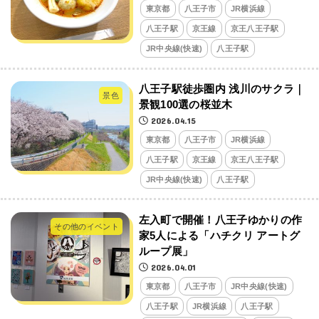
東京都
八王子市
JR横浜線
八王子駅
京王線
京王八王子駅
JR中央線(快速)
八王子駅
八王子駅徒歩圏内 浅川のサクラ｜
景色
景観100選の桜並木
2026.04.15
東京都
八王子市
JR横浜線
八王子駅
京王線
京王八王子駅
JR中央線(快速)
八王子駅
左入町で開催！八王子ゆかりの作
その他のイベント
家5人による「ハチクリ アートグ
ループ展」
2026.04.01
東京都
八王子市
JR中央線(快速)
八王子駅
JR横浜線
八王子駅