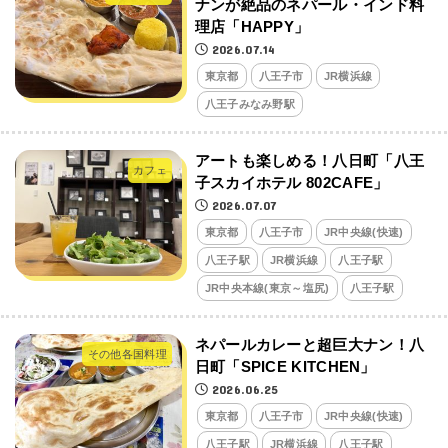
ナンが絶品のネパール・インド料
理店「HAPPY」
2026.07.14
東京都
八王子市
JR横浜線
八王子みなみ野駅
アートも楽しめる！八日町「八王
カフェ
子スカイホテル 802CAFE」
2026.07.07
東京都
八王子市
JR中央線(快速)
八王子駅
JR横浜線
八王子駅
JR中央本線(東京～塩尻)
八王子駅
ネパールカレーと超巨大ナン！八
その他各国料理
日町「SPICE KITCHEN」
2026.06.25
東京都
八王子市
JR中央線(快速)
八王子駅
JR横浜線
八王子駅