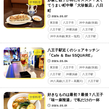
中華料理
てうまい町中華「大珍飯店」八日
町
2026.05.07
東京都
八王子市
JR中央線(快速)
八王子駅
JR横浜線
八王子駅
JR中央本線(東京～塩尻)
八王子駅
八王子駅近くのシェアキッチン
バー
「Cafe ＆ Bar 5SQUARE」
2026.05.04
東京都
八王子市
JR中央線(快速)
八王子駅
JR横浜線
八王子駅
JR八高線(八王子～高麗川)
八王子駅
好きなものは最初？最後？八王子
中華料理
「味一麻辣湯」で私だけの一杯
2026.05.01