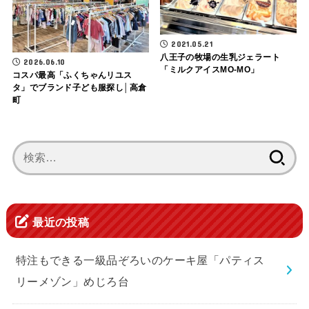
2021.05.21
八王子の牧場の生乳ジェラート
2026.06.10
「ミルクアイスMO-MO」
コスパ最高「ふくちゃんリユス
タ」でブランド子ども服探し│高倉
町
検
索:
最近の投稿
特注もできる一級品ぞろいのケーキ屋「パティス
リーメゾン」めじろ台