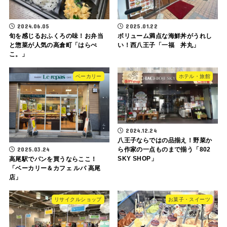
2024.06.05
2025.01.22
旬を感じるおふくろの味！お弁当
ボリューム満点な海鮮丼がうれし
と惣菜が人気の高倉町「はらぺ
い！西八王子「一福 丼丸」
こ。」
ベーカリー
ホテル・旅館
2024.12.24
八王子ならではの品揃え！野菜か
2025.03.24
ら作家の一点ものまで揃う「802
SKY SHOP」
高尾駅でパンを買うならここ！
「ベーカリー＆カフェ ルパ 高尾
店」
リサイクルショップ
お菓子・スイーツ