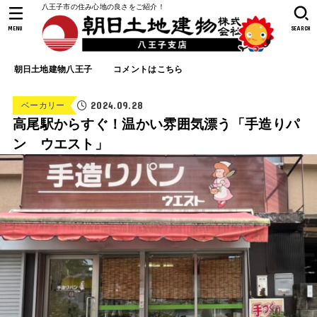
八王子市の住み心地の良さをご紹介！
MENU
SEARCH
朝日土地建物八王子
コメントはこちら
2024.09.28
ベーカリー
高尾駅からすぐ！温かい雰囲気漂う「手造りパ
ン ウエスト」