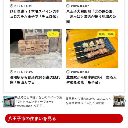
2026.04.19
2026.04.07
ひと味違う！本場スペインのチ
八王子大和田町「北の原公園」
ュロスを八王子で「チュロ伝」
｜原っぱと遊具が揃う地域の公
園
カフェ
焼鳥・串焼
2026.02.25
2026.02.03
長沼駅から徒歩約20分森の隠れ
北野駅から徒歩約20分 知る人
家「鳥山カフェ」
ぞ知る名店「鳥半蔵」
映えること間違いなしのスイーツ店
高尾駅から徒歩約3分。エスニック
「24(トゥエンティーフォー)
な雰囲気漂う「ふたこぶ食堂」
sweets shop 八王子」
八王子市の住まいを見る