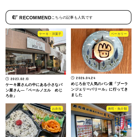
RECOMMEND
ケーキ・洋菓子
ベーカリー
2026.04.24
2023.02.13
めじろ台で人気のパン屋「ブーラ
ケーキ屋さんの中にある小さなパ
ンジェリーパリール」に行ってき
ン屋さん—「ペールノエル めじ
ました
ろ台」
お弁当
寿司・魚介類