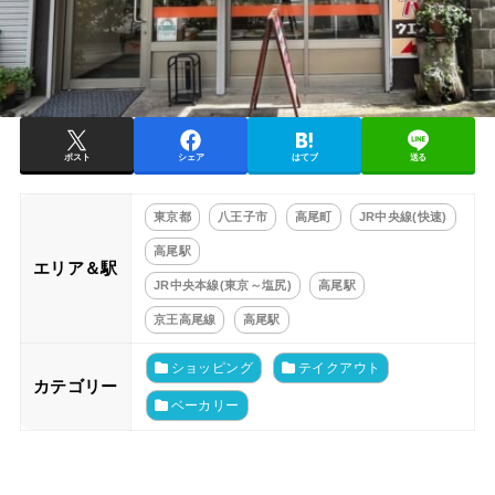
ポスト
シェア
はてブ
送る
東京都
八王子市
高尾町
JR中央線(快速)
高尾駅
エリア＆駅
JR中央本線(東京～塩尻)
高尾駅
京王高尾線
高尾駅
ショッピング
テイクアウト
カテゴリー
ベーカリー