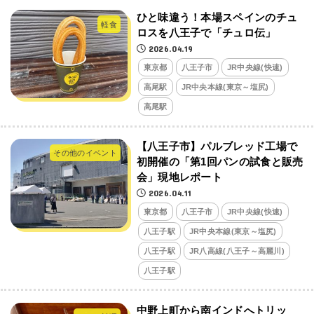
ひと味違う！本場スペインのチュ
軽食
ロスを八王子で「チュロ伝」
2026.04.19
東京都
八王子市
JR中央線(快速)
高尾駅
JR中央本線(東京～塩尻)
高尾駅
【八王子市】パルブレッド工場で
その他のイベント
初開催の「第1回パンの試食と販売
会」現地レポート
2026.04.11
東京都
八王子市
JR中央線(快速)
八王子駅
JR中央本線(東京～塩尻)
八王子駅
JR八高線(八王子～高麗川)
八王子駅
中野上町から南インドへトリッ