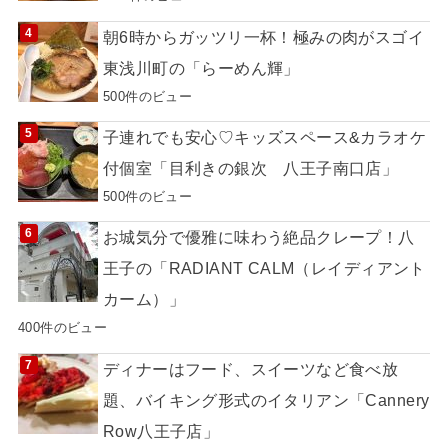
朝6時からガッツリ一杯！極みの肉がスゴイ
東浅川町の「らーめん輝」
500件のビュー
子連れでも安心♡キッズスペース&カラオケ
付個室「目利きの銀次 八王子南口店」
500件のビュー
お城気分で優雅に味わう絶品クレープ！八
王子の「RADIANT CALM（レイディアント
カーム）」
400件のビュー
ディナーはフード、スイーツなど食べ放
題、バイキング形式のイタリアン「Cannery
Row八王子店」