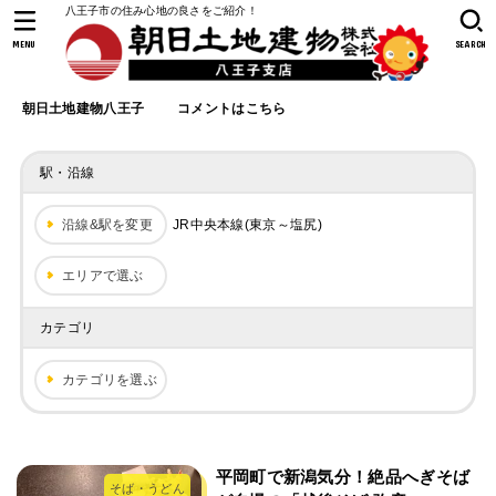
八王子市の住み心地の良さをご紹介！
MENU
SEARCH
朝日土地建物八王子
コメントはこちら
駅・沿線
沿線&駅を変更
JR中央本線(東京～塩尻)
エリアで選ぶ
カテゴリ
カテゴリを選ぶ
平岡町で新潟気分！絶品へぎそば
そば・うどん