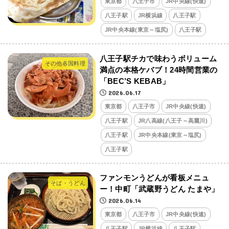
東京都
八王子市
JR中央線(快速)
八王子駅
JR横浜線
八王子駅
JR中央本線(東京～塩尻)
八王子駅
八王子駅チカで味わうボリューム
その他各国料理
満点の本格ケバブ！24時間営業の
「BEC’S KEBAB」
2026.06.17
東京都
八王子市
JR中央線(快速)
八王子駅
JR八高線(八王子～高麗川)
八王子駅
JR中央本線(東京～塩尻)
八王子駅
ファンモンうどんが看板メニュ
そば・うどん
ー！中町「武蔵野うどん たまや」
2026.06.14
東京都
八王子市
JR中央線(快速)
八王子駅
JR横浜線
八王子駅