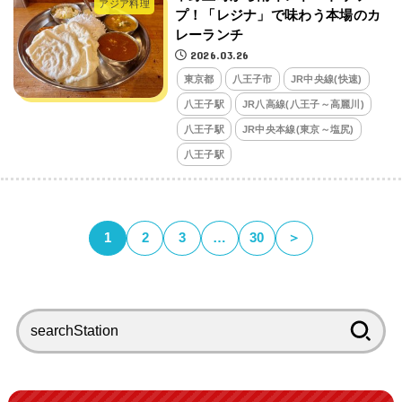
アジア料理
プ！「レジナ」で味わう本場のカ
レーランチ
2026.03.26
東京都
八王子市
JR中央線(快速)
八王子駅
JR八高線(八王子～高麗川)
八王子駅
JR中央本線(東京～塩尻)
八王子駅
1
2
3
…
30
＞
検
索: