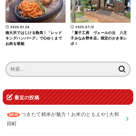
2026.03.28
2025.07.12
南大沢ではじける熱気！「レッド
「菓子工房 ヴェールの丘 八王
キングハンバーグ」で心ゆくまで
子みなみ野本店」限定のかき氷レ
お肉を堪能
ポ！
検
索:
最近の投稿
つきたて精米が魅力！お米のともえや│大和
田町