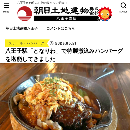
八王子市の住み心地の良さをご紹介！
MENU
SEARCH
朝日土地建物八王子
コメントはこちら
2026.05.21
ステーキ・ハンバーグ
八王子駅「となりわ」で特製煮込みハンバーグ
を堪能してきました