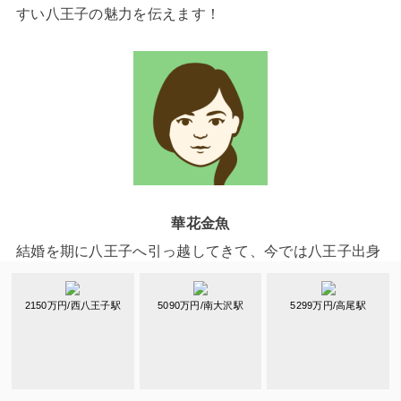
すい八王子の魅力を伝えます！
華花金魚
結婚を期に八王子へ引っ越してきて、今では八王子出身
の夫よりも美味しいお店に詳しくなってしまった食いし
ん坊主婦です☆
2150万円/西八王子駅
5090万円/南大沢駅
5299万円/高尾駅