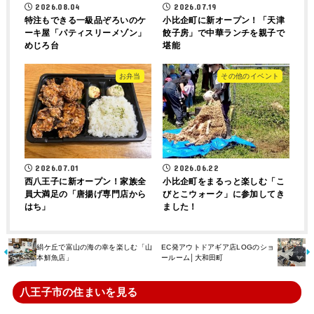
2026.08.04
2026.07.19
特注もできる一級品ぞろいのケ
小比企町に新オープン！「天津
ーキ屋「パティスリーメゾン」
餃子房」で中華ランチを親子で
めじろ台
堪能
お弁当
その他のイベント
2026.07.01
2026.06.22
西八王子に新オープン！家族全
小比企町をまるっと楽しむ「こ
員大満足の「唐揚げ専門店から
びとこウォーク」に参加してき
はち」
ました！
絹ケ丘で富山の海の幸を楽しむ「山
EC発アウトドアギア店LOGのショ
本鮮魚店」
ールーム│大和田町
八王子市の住まいを見る