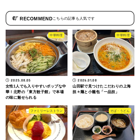
RECOMMEND
中華料理
中華料理
2025.08.05
2026.01.08
女性1人でも入りやすいポップな中
山田駅で見つけたこだわりの上海
華！北野の「東方餃子館」で本場
担々麺と小籠包「一品担」
の味に魅せられる
ファミリーレストラン
そば・うどん