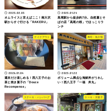
2025.02.05
2025.01.24
オムライスと言えばここ！南大沢
高尾駅から徒歩約7分。自然薯とそ
駅からすぐ行ける「RAKERU」
ばの店「高尾の桜」でほっこりラ
ンチ
テイクアウト
寿司・魚介類
2026.01.04
2025.01.22
週末だけ楽しめる！西八王子のお
ボリューム満点な海鮮丼がうれし
茶と焼き菓子の「Douce
い！西八王子「一福 丼丸」
Recompense」
ステーキ・ハンバーグ
ケーキ・洋菓子