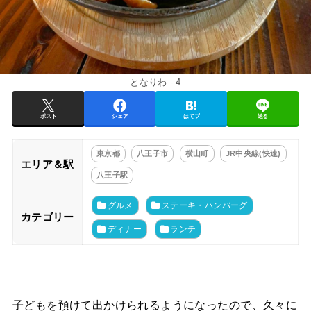
となりわ - 4
ポスト
シェア
はてブ
送る
東京都
八王子市
横山町
JR中央線(快速)
エリア＆駅
八王子駅
グルメ
ステーキ・ハンバーグ
カテゴリー
ディナー
ランチ
子どもを預けて出かけられるようになったので、久々に