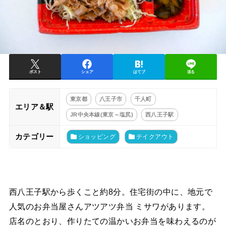
ポスト
シェア
はてブ
送る
東京都
八王子市
千人町
エリア＆駅
JR中央本線(東京～塩尻)
西八王子駅
カテゴリー
ショッピング
テイクアウト
西八王子駅から歩くこと約8分。住宅街の中に、地元で
人気のお弁当屋さんアツアツ弁当 ミサワがあります。
店名のとおり、作りたての温かいお弁当を味わえるのが