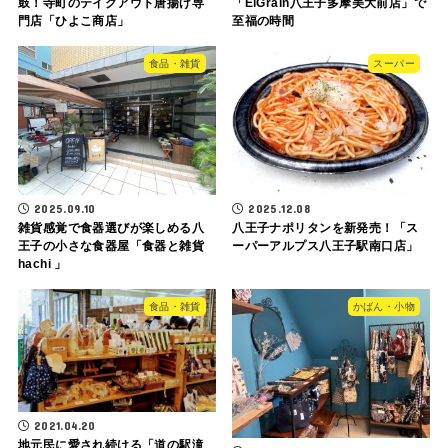
鼓！寺町のテイクアウト唐揚げ専
「EiGrain八王子多摩美大前店」で
門店「ひよこ商店」
至福の時間
食品・雑貨
スーパー
2025.09.10
2025.12.08
雑貨感覚で食器選びが楽しめる八
八王子ナポリタンを新発売！「ス
王子の小さな食器屋「食器と雑貨
ーパーアルプス八王子駅南口店」
hachi 」
食品・雑貨
かばん・小物
2021.04.20
地元民に愛され続ける「道の駅滝