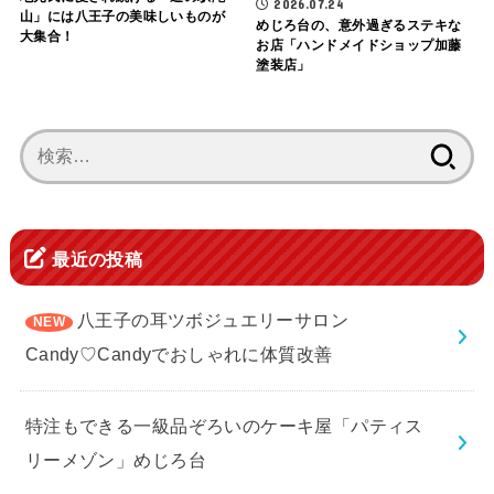
2026.07.24
山」には八王子の美味しいものが
めじろ台の、意外過ぎるステキな
大集合！
お店「ハンドメイドショップ加藤
塗装店」
検
索:
最近の投稿
八王子の耳ツボジュエリーサロン
Candy♡Candyでおしゃれに体質改善
特注もできる一級品ぞろいのケーキ屋「パティス
リーメゾン」めじろ台