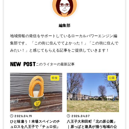
編集部
地域情報の発信をサポートしているローカルパワーエンジン編
集部です。 「この街に住んでてよかった！」「この街に住んで
みたい！」と感じてもらえる記事をご提供していきます！
NEW POST
軽食
公園
2026.04.19
2026.04.07
ひと味違う！本場スペインのチ
八王子大和田町「北の原公園」
ュロスを八王子で「チュロ伝」
｜原っぱと遊具が揃う地域の公