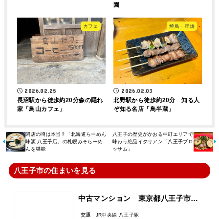
園
カフェ
焼鳥・串焼
2026.02.25
2026.02.03
長沼駅から徒歩約20分森の隠れ
北野駅から徒歩約20分 知る人
家「鳥山カフェ」
ぞ知る名店「鳥半蔵」
閉店の噂は本当？「北海道らーめん
八王子の歴史がかおる中町エリアで
味源 八王子店」の札幌みそらーめ
味わう絶品イタリアン「八王子ブロ
んを堪能
ッサム」
八王子市の住まいを見る
中古マンション 東京都八王子市暁町２丁目
交通
JR中央線 八王子駅