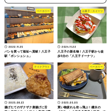
ベーカリー
お菓子・スイーツ
2022.11.25
2024.11.22
パンを買って福祉へ貢献！八王子
八王子の新名物！八王子駅から徒
駅「ボンシュシュ」
歩5分の「八王子ドーナツ」
テイクアウト
ベーカリー
2025.08.23
2025.05.05
揚げたてのザクザク唐揚げに舌
買い物疲れも吹っ飛ぶ！鑓水の