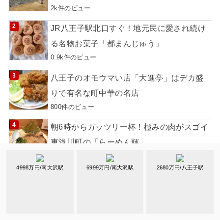
2k件のビュー
JR八王子駅北口すぐ！地元民に愛され続け
る名物お菓子「都まんじゅう」
0.9k件のビュー
八王子のオモウマい店「大進亭」はデカ盛
りで有名な町中華の名店
800件のビュー
朝6時からガッツリ一杯！極みの肉がスゴイ
東浅川町の「らーめん輝」
500件のビュー
4998万円/南大沢駅
6999万円/南大沢駅
2680万円/八王子駅
子連れでも安心♡キッズスペース&カラオケ
付個室「目利きの銀次 八王子南口店」
500件のビュー