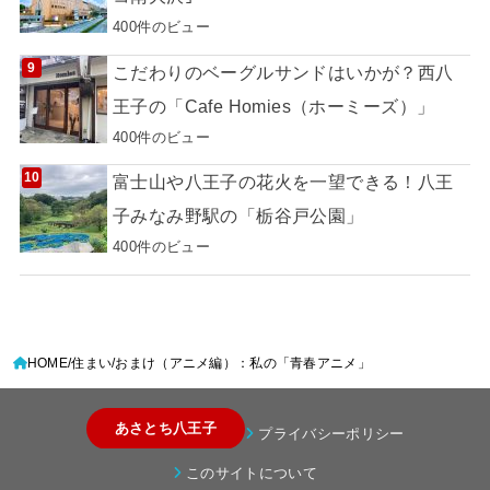
400件のビュー
こだわりのベーグルサンドはいかが？西八
王子の「Cafe Homies（ホーミーズ）」
400件のビュー
富士山や八王子の花火を一望できる！八王
子みなみ野駅の「栃谷戸公園」
400件のビュー
HOME
住まい
おまけ（アニメ編）：私の「青春アニメ」
あさとち八王子
プライバシーポリシー
このサイトについて