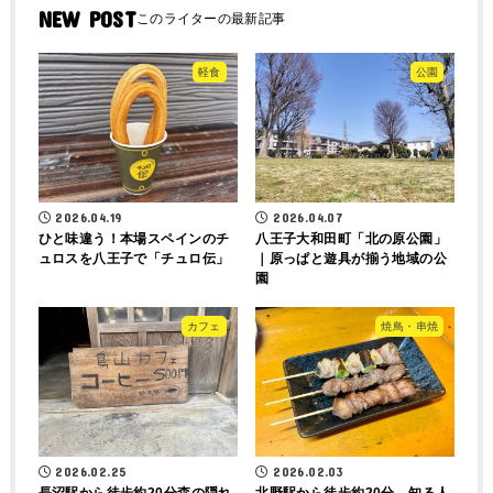
NEW POST
軽食
公園
2026.04.19
2026.04.07
ひと味違う！本場スペインのチ
八王子大和田町「北の原公園」
ュロスを八王子で「チュロ伝」
｜原っぱと遊具が揃う地域の公
園
カフェ
焼鳥・串焼
2026.02.25
2026.02.03
長沼駅から徒歩約20分森の隠れ
北野駅から徒歩約20分 知る人