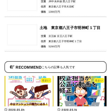
交通
JR中央本線 西八王子駅
住所
東京都八王子市犬目町
価格
1398万円
土地 東京都八王子市明神町１丁目
交通
京王線 京王八王子駅
住所
東京都八王子市明神町１丁目
価格
5299万円
RECOMMEND
住まい
住まい
2020.05.04
2020.05.16