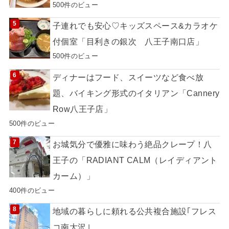
500件のビュー
子連れでも安心♡キッズスペース&カラオケ
付個室「目利きの銀次 八王子南口店」
500件のビュー
ディナーはフード、スイーツなど食べ放
題、バイキング形式のイタリアン「Cannery
Row八王子店」
500件のビュー
お城気分で優雅に味わう絶品クレープ！八
王子の「RADIANT CALM（レイディアント
カーム）」
400件のビュー
地域の暮らしに頼れる公共複合施設｢フレス
コ南大沢｣