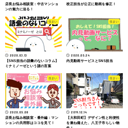
店長お悩み相談室：中古マンショ
校正担当が公正に動画を修正！
ンの魅力に迫る！
住まい
住まい
2020.03.13
2020.05.24
【SNS担当の語彙のないコラム】
内見動画サービスとSNS担当
ミナミノーゼという謎の言葉
住まい
住まい
2020.05.08
2019.12.14
店長お悩み相談室・番外編：マン
【大和田町】デザイン性と利便性
ションの共用部はココを見て！
を兼ね備えた、八王子市らしい物
件！