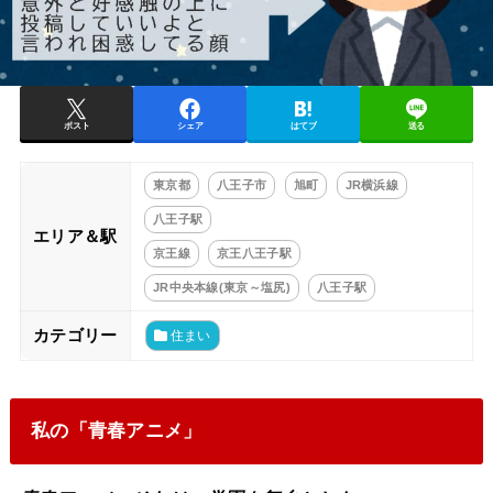
ポスト
シェア
はてブ
送る
東京都
八王子市
旭町
JR横浜線
八王子駅
エリア＆駅
京王線
京王八王子駅
JR中央本線(東京～塩尻)
八王子駅
カテゴリー
住まい
私の「青春アニメ」