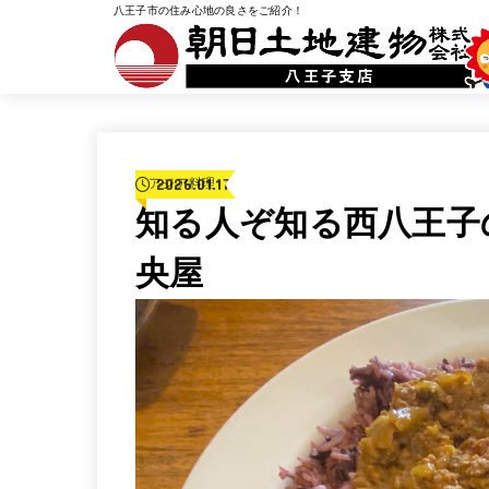
八王子市の住み心地の良さをご紹介！
2026.01.17
アジア料理
知る人ぞ知る西八王子
央屋