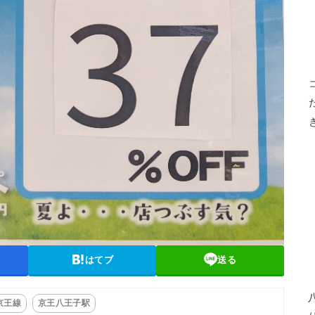
はてブ
送る
京王線
京王八王子駅