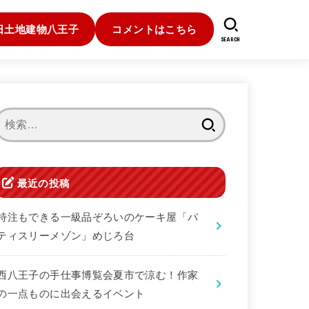
日土地建物八王子
コメントはこちら
SEARCH
検
索:
最近の投稿
特注もできる一級品ぞろいのケーキ屋「パ
ティスリーメゾン」めじろ台
西八王子の手仕事博覧会夏市で涼む！作家
の一点ものに出会えるイベント