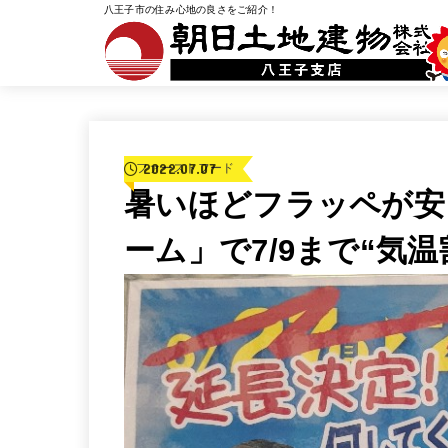
八王子市の住み心地の良さをご紹介！
2022.07.07
ファーストフード
暑いほどフラッペが安
ーム」で7/9まで“気