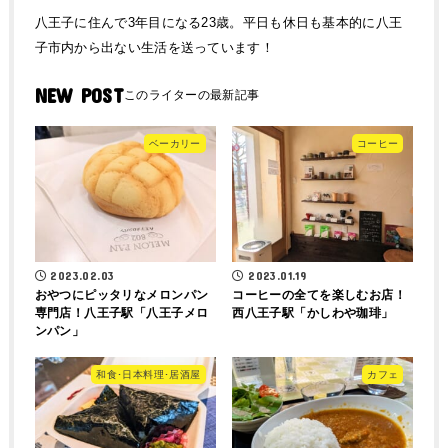
八王子に住んで3年目になる23歳。平日も休日も基本的に八王
子市内から出ない生活を送っています！
NEW POST
ベーカリー
コーヒー
2023.02.03
2023.01.19
おやつにピッタリなメロンパン
コーヒーの全てを楽しむお店！
専門店！八王子駅「八王子メロ
西八王子駅「かしわや珈琲」
ンパン」
和食･日本料理･居酒屋
カフェ