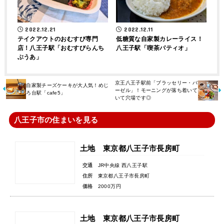
2022.12.21
2022.12.11
テイクアウトのおむすび専門
低糖質な自家製カレーライス！
店！八王子駅「おむすびらんち
八王子駅「喫茶パティオ」
ぶうあ」
京王八王子駅前「ブラッセリー・バ
自家製チーズケーキが大人気！めじ
ーゼル」！モーニングが落ち着いて
ろ台駅「cafe5」
いて穴場です◎
八王子市の住まいを見る
土地 東京都八王子市長房町
交通
JR中央線 西八王子駅
住所
東京都八王子市長房町
価格
2000万円
土地 東京都八王子市長房町