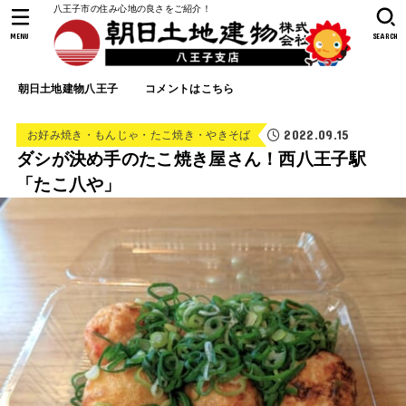
八王子市の住み心地の良さをご紹介！
MENU
SEARCH
朝日土地建物八王子
コメントはこちら
2022.09.15
お好み焼き・もんじゃ・たこ焼き・やきそば
ダシが決め手のたこ焼き屋さん！西八王子駅
「たこ八や」