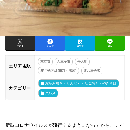
ポスト
シェア
はてブ
送る
東京都
八王子市
千人町
エリア＆駅
JR中央本線(東京～塩尻)
西八王子駅
お好み焼き・もんじゃ・たこ焼き・やきそば
カテゴリー
グルメ
新型コロナウイルスが流行するようになってから、テイ