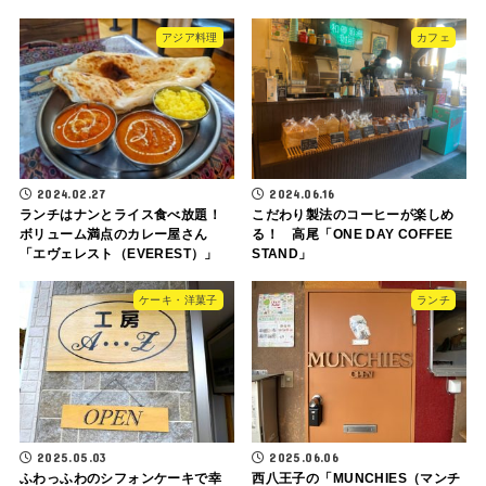
アジア料理
カフェ
2024.02.27
2024.06.16
ランチはナンとライス食べ放題！
こだわり製法のコーヒーが楽しめ
ボリューム満点のカレー屋さん
る！ 高尾「ONE DAY COFFEE
「エヴェレスト（EVEREST）」
STAND」
ケーキ・洋菓子
ランチ
2025.05.03
2025.06.06
ふわっふわのシフォンケーキで幸
西八王子の「MUNCHIES（マンチ