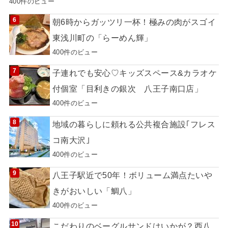
400件のビュー
朝6時からガッツリ一杯！極みの肉がスゴイ
東浅川町の「らーめん輝」
400件のビュー
子連れでも安心♡キッズスペース&カラオケ
付個室「目利きの銀次 八王子南口店」
400件のビュー
地域の暮らしに頼れる公共複合施設｢フレス
コ南大沢｣
400件のビュー
八王子駅近で50年！ボリューム満点たいや
きがおいしい「鯛八」
400件のビュー
こだわりのベーグルサンドはいかが？西八