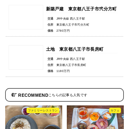
新築戸建 東京都八王子市弐分方町
交通
JR中央線 西八王子駅
住所
東京都八王子市弐分方町
価格
2780万円
土地 東京都八王子市長房町
交通
JR中央線 西八王子駅
住所
東京都八王子市長房町
価格
1180万円
RECOMMEND
ファミリーレストラン
カフェ