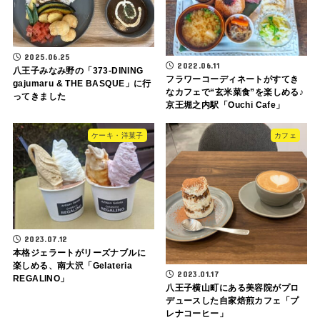
2025.06.25
2022.06.11
八王子みなみ野の「373-DINING
フラワーコーディネートがすてき
gajumaru & THE BASQUE」に行
なカフェで“玄米菜食”を楽しめる♪
ってきました
京王堀之内駅「Ouchi Cafe」
ケーキ・洋菓子
カフェ
2023.07.12
本格ジェラートがリーズナブルに
楽しめる、南大沢「Gelateria
2023.01.17
REGALINO」
八王子横山町にある美容院がプロ
デュースした自家焙煎カフェ「プ
レナコーヒー」