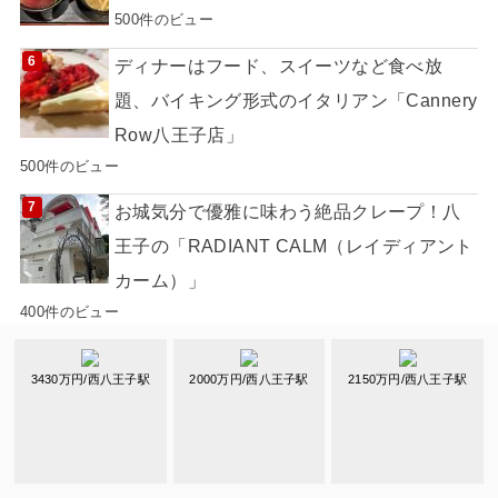
500件のビュー
ディナーはフード、スイーツなど食べ放
題、バイキング形式のイタリアン「Cannery
Row八王子店」
500件のビュー
お城気分で優雅に味わう絶品クレープ！八
王子の「RADIANT CALM（レイディアント
カーム）」
400件のビュー
地域の暮らしに頼れる公共複合施設｢フレス
3430万円/西八王子駅
2000万円/西八王子駅
2150万円/西八王子駅
コ南大沢｣
400件のビュー
こだわりのベーグルサンドはいかが？西八