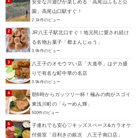
安全な川遊びが楽しめる「高尾山ふもと公
園」高尾山口駅すぐ！
2.1k件のビュー
JR八王子駅北口すぐ！地元民に愛され続け
る名物お菓子「都まんじゅう」
0.9k件のビュー
八王子のオモウマい店「大進亭」はデカ盛
りで有名な町中華の名店
0.9k件のビュー
朝6時からガッツリ一杯！極みの肉がスゴイ
東浅川町の「らーめん輝」
500件のビュー
子連れでも安心♡キッズスペース&カラオケ
付個室「目利きの銀次 八王子南口店」