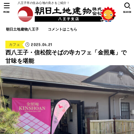
八王子市の住み心地の良さをご紹介！
MENU
SEARCH
朝日土地建物八王子
コメントはこちら
2025.04.21
カフェ
西八王子・信松院そばの寺カフェ「金照庵」で
甘味を堪能