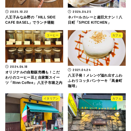
2025.10.22
2026.06.25
八王子みなみ野の「HILL SIDE
ネパールカレーと超巨大ナン！八
CAFE BASEL」でランチ堪能
日町「SPICE KITCHEN」
コーヒー
カフェ
2024.06.18
2021.04.24
オリジナルの自動販売機も！こだ
八王子発！メレンゲ溢れ出すふわ
わりのコーヒー豆と自家製スイー
ふわリコッタパンケーキ「高倉町
ツ「Rinn Coffee」八王子市堀之内
珈琲」
イタリアン
カフェ