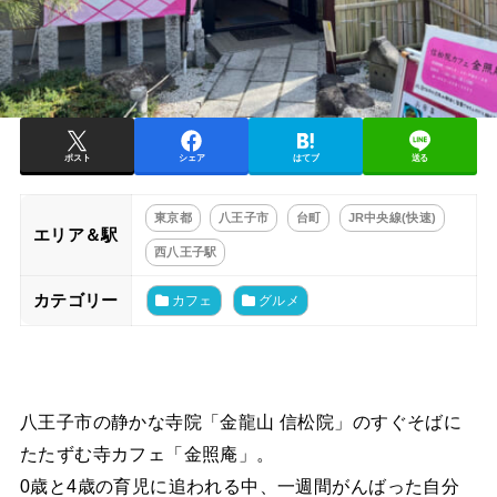
ポスト
シェア
はてブ
送る
東京都
八王子市
台町
JR中央線(快速)
エリア＆駅
西八王子駅
カテゴリー
カフェ
グルメ
八王子市の静かな寺院「金龍山 信松院」のすぐそばに
たたずむ寺カフェ「金照庵」。
0歳と4歳の育児に追われる中、一週間がんばった自分