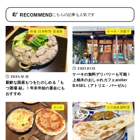
RECOMMEND
和食･日本料理･居酒屋
ケーキ・洋菓子
2021.01.15
ケーキの無料デリバリーも可能！
2024.12.12
上柚木のおしゃれカフェatelier
新鮮な国産もつをたのしめる「も
BASEL（アトリエ・バーゼル）
つ酒場 結」！年末年始の宴会にも
おすすめ
ランチ
その他各国料理