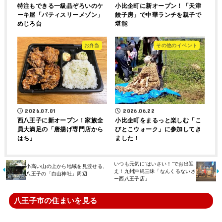
特注もできる一級品ぞろいのケ
小比企町に新オープン！「天津
ーキ屋「パティスリーメゾン」
餃子房」で中華ランチを親子で
めじろ台
堪能
お弁当
その他のイベント
2026.07.01
2026.06.22
西八王子に新オープン！家族全
小比企町をまるっと楽しむ「こ
員大満足の「唐揚げ専門店から
びとこウォーク」に参加してき
はち」
ました！
いつも元気に“はいさい！”でお出迎
小高い山の上から地域を見渡せる、
え！九州沖縄三昧「なんくるないさ
八王子の「白山神社」周辺
ー西八王子店」
八王子市の住まいを見る