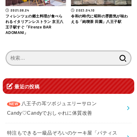
2021.08.24
2023.04.10
フィレンツェの郷土料理が食べら
令和の時代に昭和の雰囲気が味わ
れるイタリアンレストラン 京王八
える「純喫茶 田園」八王子駅
王子駅すぐ「Firenze BAR
ADOMANI」
検
索:
最近の投稿
八王子の耳ツボジュエリーサロン
Candy♡Candyでおしゃれに体質改善
特注もできる一級品ぞろいのケーキ屋「パティス