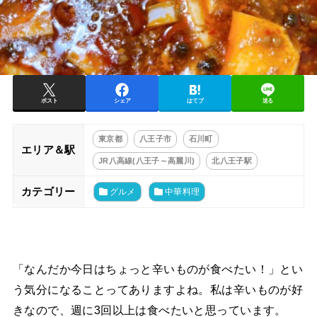
ポスト
シェア
はてブ
送る
東京都
八王子市
石川町
エリア＆駅
JR八高線(八王子～高麗川)
北八王子駅
カテゴリー
グルメ
中華料理
「なんだか今日はちょっと辛いものが食べたい！」とい
う気分になることってありますよね。私は辛いものが好
きなので、週に3回以上は食べたいと思っています。