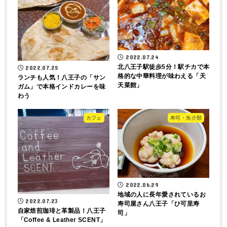
2022.07.24
北八王子駅徒歩5分！駅チカで本
2022.07.25
格的な中華料理が味わえる「天
ランチも人気！八王子の「サン
天菜館」
ガム」で本格インドカレーを味
わう
カフェ
寿司・魚介類
2022.06.29
地域の人に長年愛されているお
2022.07.23
寿司屋さん八王子「ひ可里寿
自家焙煎珈琲と革製品！八王子
司」
「Coffee & Leather SCENT」