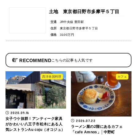
土地 東京都日野市多摩平５丁目
交通
JR中央線 豊田駅
住所
東京都日野市多摩平５丁目
価格
3100万円
RECOMMEND
西洋各国料理
カフェ
2020.09.16
女子ウケ抜群！アンティーク家具
2026.07.22
がかわいい八王子市松木にある人
ラーメン屋の2階にあるカフェ
気レストランAu coju（オコジュ）
「cafe Amnos」│中野町