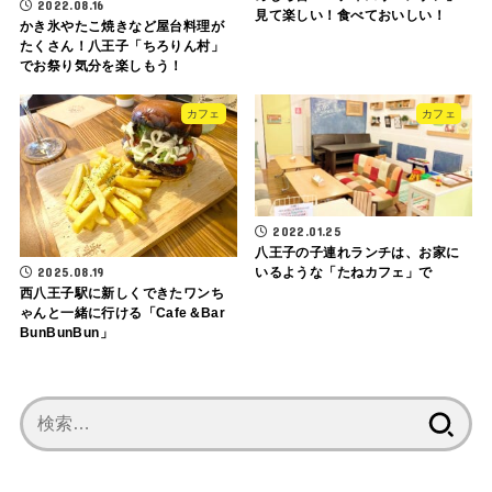
2022.08.16
見て楽しい！食べておいしい！
かき氷やたこ焼きなど屋台料理が
たくさん！八王子「ちろりん村」
でお祭り気分を楽しもう！
カフェ
カフェ
2022.01.25
八王子の子連れランチは、お家に
2025.08.19
いるような「たねカフェ」で
西八王子駅に新しくできたワンち
ゃんと一緒に行ける「Cafe＆Bar
BunBunBun」
検
索: