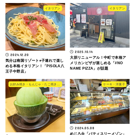
イタリアン
イタリアン
2025.10.14
2024.12.20
大胆リニューアル！中町で本格ア
気分は南国リゾート⭐︎子連れで楽し
メリカンピザが楽しめる「#NO
める本格イタリアン！「PISOLA八
NAME PIZZA」が話題
王子中野店」
お好み焼き・もんじゃ・たこ焼き・やきそば
ケーキ・洋菓子
2024.05.08
めじろ台「パティスリーメゾン」