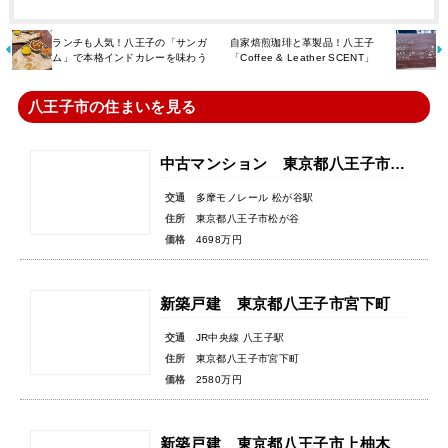
ランチも人気！八王子の「サンガ
自家焙煎珈琲と革製品！八王子
ム」で本格インドカレーを味わう
「Coffee & Leather SCENT」
八王子市の住まいを見る
中古マンション 東京都八王子市松が谷
交通
多摩モノレール 松が谷駅
住所
東京都八王子市松が谷
価格
4698万円
新築戸建 東京都八王子市宮下町
交通
JR中央線 八王子駅
住所
東京都八王子市宮下町
価格
2580万円
新築戸建 東京都八王子市上柚木