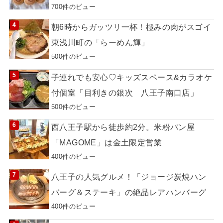
700件のビュー
朝6時からガッツリ一杯！極みの肉がスゴイ
東浅川町の「らーめん輝」
500件のビュー
子連れでも安心♡キッズスペース&カラオケ
付個室「目利きの銀次 八王子南口店」
500件のビュー
西八王子駅から徒歩約2分。米粉パン屋
「MAGOME」は金土限定営業
400件のビュー
八王子の人気グルメ！「ジョージ炭焼ハン
バーグ＆ステーキ」の絶品レアハンバーグ
400件のビュー