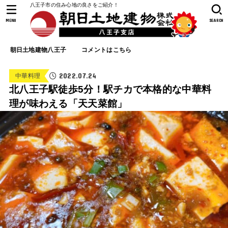
八王子市の住み心地の良さをご紹介！
MENU
SEARCH
朝日土地建物八王子
コメントはこちら
2022.07.24
中華料理
北八王子駅徒歩5分！駅チカで本格的な中華料
理が味わえる「天天菜館」