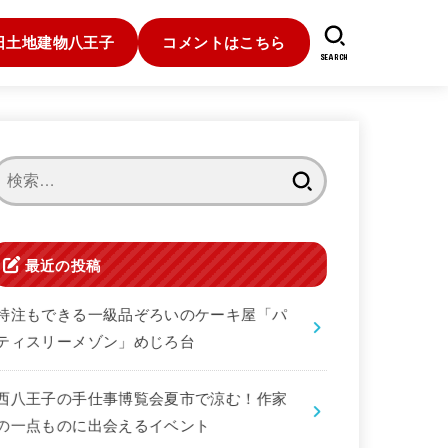
日土地建物八王子
コメントはこちら
SEARCH
検
索:
最近の投稿
特注もできる一級品ぞろいのケーキ屋「パ
ティスリーメゾン」めじろ台
西八王子の手仕事博覧会夏市で涼む！作家
の一点ものに出会えるイベント