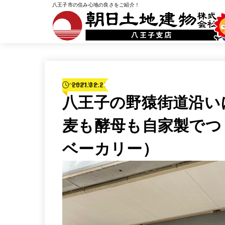
八王子市の住み心地の良さをご紹介！
2021.02.25
ベーカリー
八王子の野猿街道沿い
麦も酵母も自家製でつくる
ベーカリー）