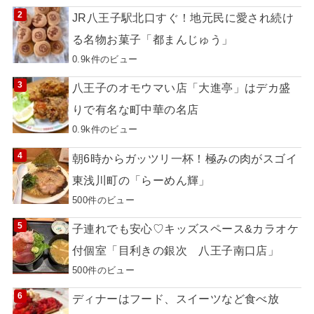
JR八王子駅北口すぐ！地元民に愛され続け
る名物お菓子「都まんじゅう」
0.9k件のビュー
八王子のオモウマい店「大進亭」はデカ盛
りで有名な町中華の名店
0.9k件のビュー
朝6時からガッツリ一杯！極みの肉がスゴイ
東浅川町の「らーめん輝」
500件のビュー
子連れでも安心♡キッズスペース&カラオケ
付個室「目利きの銀次 八王子南口店」
500件のビュー
ディナーはフード、スイーツなど食べ放