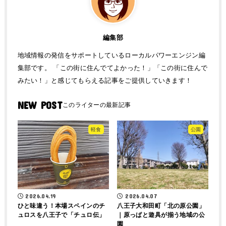
編集部
地域情報の発信をサポートしているローカルパワーエンジン編
集部です。 「この街に住んでてよかった！」「この街に住んで
みたい！」と感じてもらえる記事をご提供していきます！
NEW POST
軽食
公園
2026.04.19
2026.04.07
ひと味違う！本場スペインのチ
八王子大和田町「北の原公園」
ュロスを八王子で「チュロ伝」
｜原っぱと遊具が揃う地域の公
園