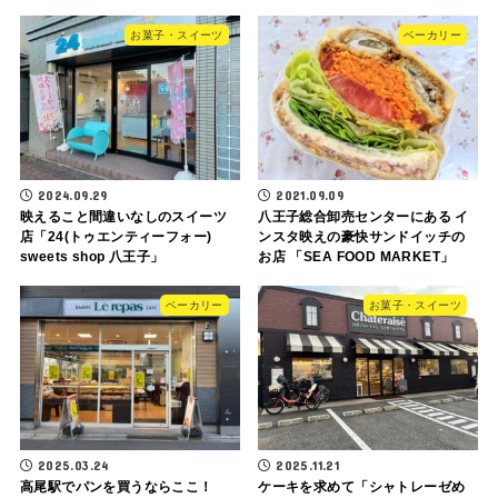
お菓子・スイーツ
ベーカリー
2024.09.29
2021.09.09
映えること間違いなしのスイーツ
八王子総合卸売センターにある イ
店「24(トゥエンティーフォー)
ンスタ映えの豪快サンドイッチの
sweets shop 八王子」
お店 「SEA FOOD MARKET」
ベーカリー
お菓子・スイーツ
2025.03.24
2025.11.21
高尾駅でパンを買うならここ！
ケーキを求めて「シャトレーゼめ