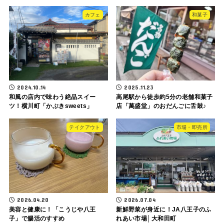
カフェ
和菓子
2024.10.14
2025.11.23
和風の店内で味わう絶品スイー
高尾駅から徒歩約5分の老舗和菓子
ツ！横川町「かぶきsweets」
店「萬盛堂」のおだんごに舌鼓♪
テイクアウト
市場・即売所
2026.04.20
2026.07.04
美容と健康に！「こうじや八王
新鮮野菜が身近に！JA八王子のふ
子」で腸活のすすめ
れあい市場│大和田町