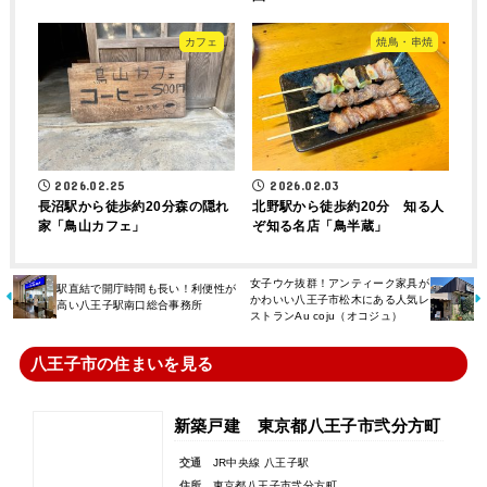
カフェ
焼鳥・串焼
2026.02.25
2026.02.03
長沼駅から徒歩約20分森の隠れ
北野駅から徒歩約20分 知る人
家「鳥山カフェ」
ぞ知る名店「鳥半蔵」
女子ウケ抜群！アンティーク家具が
駅直結で開庁時間も長い！利便性が
かわいい八王子市松木にある人気レ
高い八王子駅南口総合事務所
ストランAu coju（オコジュ）
八王子市の住まいを見る
新築戸建 東京都八王子市弐分方町
交通
JR中央線 八王子駅
住所
東京都八王子市弐分方町