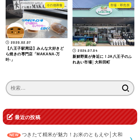
その他和食
市場・即売所
2020.02.07
【八王子駅周辺】みんな大好きど
2026.07.04
ら焼きの専門店「MAKANA-万
新鮮野菜が身近に！JA八王子のふ
叶-」
れあい市場│大和田町
検
索:
最近の投稿
つきたて精米が魅力！お米のともえや│大和