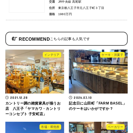
交通
JR中央線 高尾駅
住所
東京都八王子市元八王子町３丁目
価格
1980万円
RECOMMEND
インテリア
ケーキ・洋菓子
2021.12.28
2026.03.10
カントリー調の雑貨家具が揃うお
記念日に山田町「FARM BASEL」
店 八王子「ヤマカワ・カントリ
のケーキはいかがですか？
ーコンセプト 子安町店」
市場・即売所
ベーカリー