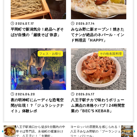
2026.07.17
2026.07.14
平岡町で新潟気分！絶品へぎそ
みなみ野に新オープン！焼きた
ばが自慢の「越後そば 弥彦」
てナンが絶品のネパール・イン
ド料理店「HAPPY」
フェス・お祭り
その他各国料理
2026.06.20
2026.06.17
夜の明神町にムーディな恐竜空
八王子駅チカで味わうボリュー
間が出現！？「ジュラシックナ
ム満点の本格ケバブ！24時間営
イト」体験レポ
業の「BEC’S KEBAB」
八王子駅南口から徒歩5分圏内の中
ヨーロッパの雰囲気を感じられる！
華そば専門店。永福町の暖簾分け
八王子みなみ野駅の「ブーランジェ
で、八王子に！「大勝軒」
リー・パリール」