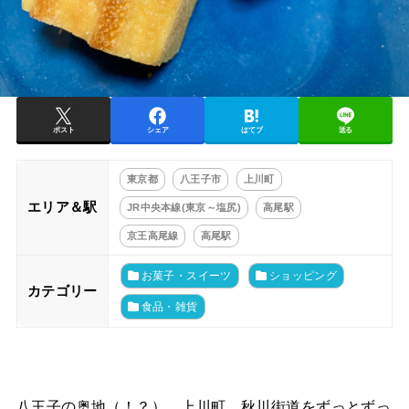
ポスト
シェア
はてブ
送る
東京都
八王子市
上川町
エリア＆駅
JR中央本線(東京～塩尻)
高尾駅
京王高尾線
高尾駅
お菓子・スイーツ
ショッピング
カテゴリー
食品・雑貨
八王子の奥地（！？）、上川町。秋川街道をずっとずっ