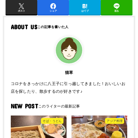
ポスト
シェア
はてブ
送る
ABOUT US
猫草
コロナをきっかけに八王子に引っ越してきました！おいしいお
店を探したり、散歩するのが好きです♪
NEW POST
そば・うどん
アジア料理