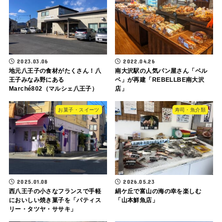
2023.03.06
2022.04.26
地元八王子の食材がたくさん！八
南大沢駅の人気パン屋さん「ベル
王子みなみ野にある
ベ」が再建「REBELLBE南大沢
Marché802（マルシェ八王子）
店」
お菓子・スイーツ
寿司・魚介類
2025.01.08
2026.05.23
西八王子の小さなフランスで手軽
絹ケ丘で富山の海の幸を楽しむ
においしい焼き菓子を「パティス
「山本鮮魚店」
リー・タツヤ・ササキ」