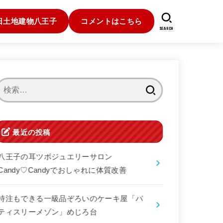
日土地建物八王子
コメントはこちら
SEARCH
検
索:
最近の投稿
八王子の耳ツボジュエリーサロン
Candy♡Candyでおしゃれに体質改善
特注もできる一級品ぞろいのケーキ屋「パ
ティスリーメゾン」めじろ台