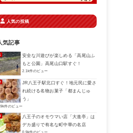
人気の投稿
人気記事
安全な川遊びが楽しめる「高尾山ふ
もと公園」高尾山口駅すぐ！
2.1k件のビュー
JR八王子駅北口すぐ！地元民に愛さ
れ続ける名物お菓子「都まんじゅ
う」
.9k件のビュー
八王子のオモウマい店「大進亭」は
デカ盛りで有名な町中華の名店
0.9k件のビュー