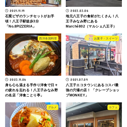
2021.11.19
2023.03.06
石窯ピザのランチセットがお手
地元八王子の食材がたくさん！八
頃！八王子駅徒歩3分
王子みなみ野にある
「No.8PIZZERIA」
Marché802（マルシェ八王子）
西洋各国料理
お菓子・スイーツ
2023.11.06
2021.07.09
身も心も温まる手作り洋食で日々
八王子エコタウンにあるコスパ最
の疲れを忘れる！八王子みなみ野
強の穴場の店！ 「クレープショッ
の名店「洋食ことり亭」
プMONKEY」
グルメ
カフェ