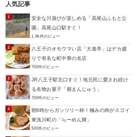
人気記事
安全な川遊びが楽しめる「高尾山ふもと公
園」高尾山口駅すぐ！
1.9k件のビュー
八王子のオモウマい店「大進亭」はデカ盛
りで有名な町中華の名店
700件のビュー
JR八王子駅北口すぐ！地元民に愛され続け
る名物お菓子「都まんじゅう」
700件のビュー
朝6時からガッツリ一杯！極みの肉がスゴイ
東浅川町の「らーめん輝」
500件のビュー