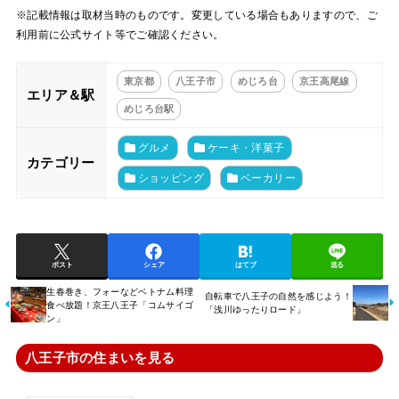
※記載情報は取材当時のものです。変更している場合もありますので、ご
利用前に公式サイト等でご確認ください。
東京都
八王子市
めじろ台
京王高尾線
エリア＆駅
めじろ台駅
グルメ
ケーキ・洋菓子
カテゴリー
ショッピング
ベーカリー
ポスト
シェア
はてブ
送る
生春巻き、フォーなどベトナム料理
自転車で八王子の自然を感じよう！
食べ放題！京王八王子「コムサイゴ
「浅川ゆったりロード」
ン」
八王子市の住まいを見る