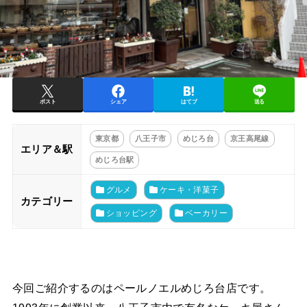
ポスト
シェア
はてブ
送る
東京都
八王子市
めじろ台
京王高尾線
エリア＆駅
めじろ台駅
グルメ
ケーキ・洋菓子
カテゴリー
ショッピング
ベーカリー
今回ご紹介するのはペールノエルめじろ台店です。