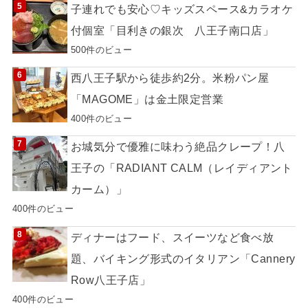
子連れでも安心♡キッズスペース&カラオケ
付個室「目利きの銀次 八王子南口店」
500件のビュー
西八王子駅から徒歩約2分。米粉パン屋
「MAGOME」は金土限定営業
400件のビュー
お城気分で優雅に味わう絶品クレープ！八
王子の「RADIANT CALM（レイディアント
カーム）」
400件のビュー
ディナーはフード、スイーツなど食べ放
題、バイキング形式のイタリアン「Cannery
Row八王子店」
400件のビュー