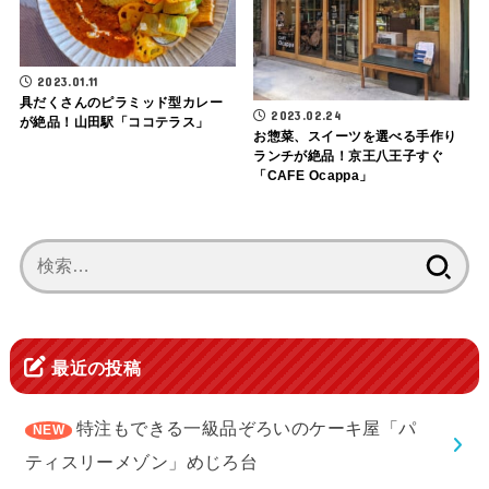
2023.01.11
具だくさんのピラミッド型カレー
2023.02.24
が絶品！山田駅「ココテラス」
お惣菜、スイーツを選べる手作り
ランチが絶品！京王八王子すぐ
「CAFE Ocappa」
検
索:
最近の投稿
特注もできる一級品ぞろいのケーキ屋「パ
ティスリーメゾン」めじろ台