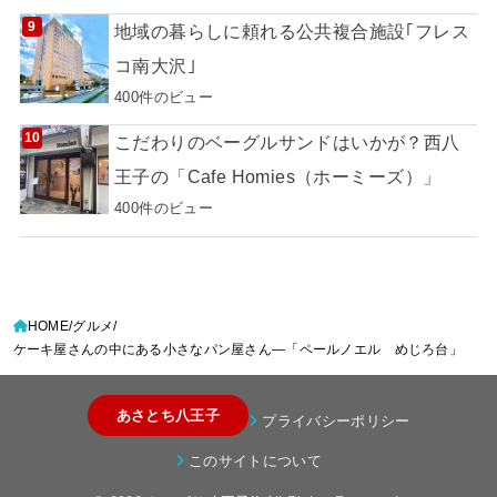
地域の暮らしに頼れる公共複合施設｢フレス
コ南大沢｣
400件のビュー
こだわりのベーグルサンドはいかが？西八
王子の「Cafe Homies（ホーミーズ）」
400件のビュー
HOME
グルメ
ケーキ屋さんの中にある小さなパン屋さん—「ペールノエル めじろ台」
あさとち八王子
プライバシーポリシー
このサイトについて