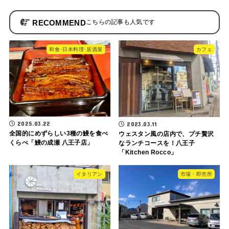
RECOMMEND
和食･日本料理･居酒屋
カフェ
2025.03.22
2023.03.11
全国的にめずらしい3種の鰻を食べ
ウェスタン風の店内で、プチ贅沢
くらべ「鰻の成瀬 八王子店」
なランチコースを！八王子
「Kitchen Rocco」
イタリアン
市場・即売所