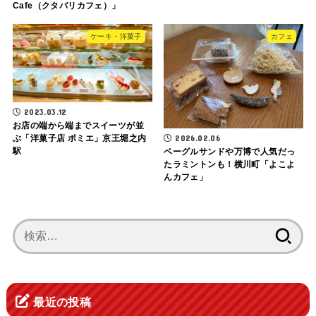
Cafe（クタバリカフェ）」
ケーキ・洋菓子
カフェ
2023.03.12
お店の端から端までスイーツが並
2026.02.06
ぶ「洋菓子店 ポミエ」京王堀之内
駅
ベーグルサンドや万博で人気だっ
たラミントンも！横川町「よこよ
んカフェ」
検
索:
最近の投稿