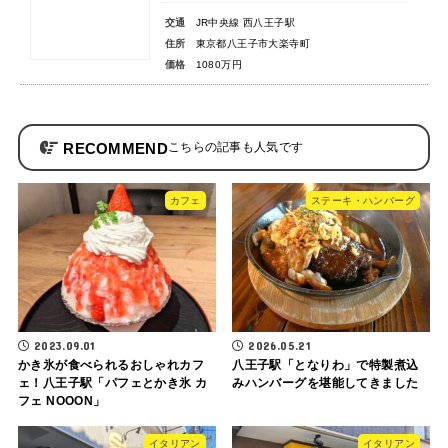
交通
JR中央線 西八王子駅
住所
東京都八王子市大楽寺町
価格
1080万円
RECOMMEND
カフェ
ステーキ・ハンバーグ
2023.09.01
2026.05.21
かき氷が食べられるおしゃれカフ
八王子駅「となりわ」で特製煮込
ェ！八王子駅「パフェとかき氷 カ
みハンバーグを堪能してきました
フェ NOOON」
イタリアン
イタリアン