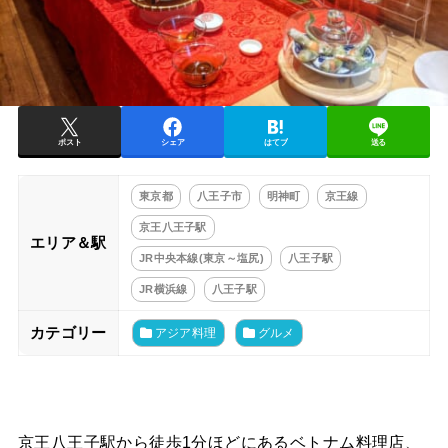
ポスト
シェア
はてブ
送る
東京都
八王子市
明神町
京王線
京王八王子駅
エリア＆駅
JR中央本線(東京～塩尻)
八王子駅
JR横浜線
八王子駅
カテゴリー
アジア料理
グルメ
京王八王子駅から徒歩1分ほどにあるベトナム料理店、