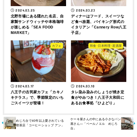
2024.03.25
2024.03.23
北野市場にある隠れた名店、自
ディナーはフード、スイーツな
家製サンドウィッチや本格珈琲
ど食べ放題、バイキング形式の
が楽しめる「SEA FOOD
イタリアン「Cannery Row八王
MARKET」
子店」
カフェ
和食･日本料理･居酒屋
2024.03.17
2024.03.10
八王子の古民家カフェ「カキノ
タレ染み染みのしょうが焼き定
キテラス」で、季節限定のいち
食がやみつき！八王子大和田に
ごスイーツが登場！
あるお食事処「ひよどり」
ケーキ屋さんの中にある小さなパン
めじろ台で40年以上愛されている
屋さん—「ペールノエル めじろ
喫茶店「コーヒーショップ アン」
台」