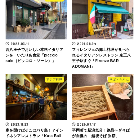
2025.03.14
2021.08.24
西八王子でおいしい本格イタリア
フィレンツェの郷土料理が食べら
ンを いたりあ食堂「piccolo
れるイタリアンレストラン 京王八
sole（ピッコロ・ソーレ）」
王子駅すぐ「Firenze BAR
ADOMANI」
アジア料理
そば・うどん
2023.11.23
2026.07.17
扉を開けばそこはバリ島！？イン
平岡町で新潟気分！絶品へぎそば
ドネシアレストラン「Kuta Bali
が自慢の「越後そば 弥彦」