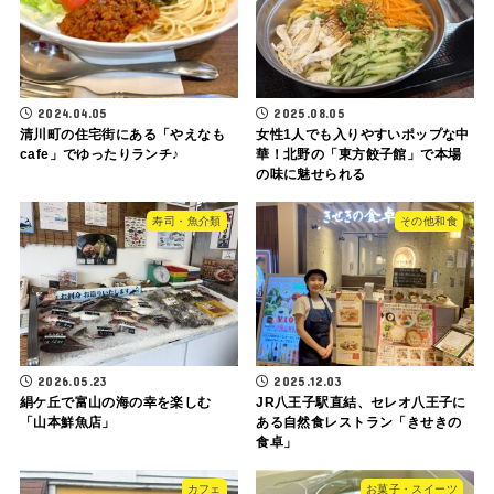
2024.04.05
2025.08.05
清川町の住宅街にある「やえなも
女性1人でも入りやすいポップな中
cafe」でゆったりランチ♪
華！北野の「東方餃子館」で本場
の味に魅せられる
寿司・魚介類
その他和食
2026.05.23
2025.12.03
絹ケ丘で富山の海の幸を楽しむ
JR八王子駅直結、セレオ八王子に
「山本鮮魚店」
ある自然食レストラン「きせきの
食卓」
カフェ
お菓子・スイーツ