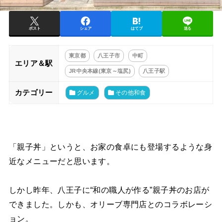
ポスト
シェア
はてブ
送る
東京都
八王子市
中町
エリア＆駅
JR中央本線(東京～塩尻)
八王子駅
カテゴリー
グルメ
その他和食
「親子丼」というと、お家の食卓にも登場するような身
近なメニューだと思います。
しかし昨年、八王子に“和の職人が作る”親子丼のお店が
できました。しかも、オリーブ専門店とのコラボレーシ
ョン。