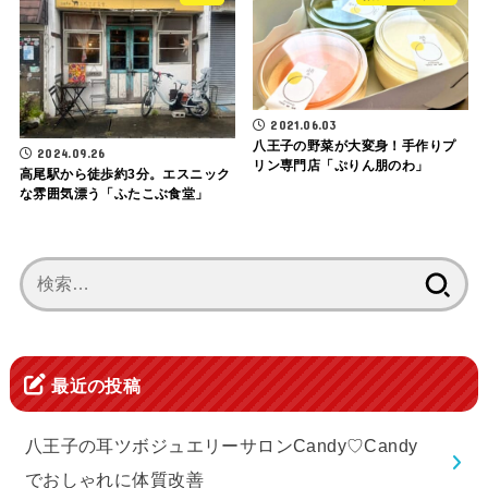
2021.06.03
八王子の野菜が大変身！手作りプ
2024.09.26
リン専門店「ぷりん朋のわ」
高尾駅から徒歩約3分。エスニック
な雰囲気漂う「ふたこぶ食堂」
検
索:
最近の投稿
八王子の耳ツボジュエリーサロンCandy♡Candy
でおしゃれに体質改善