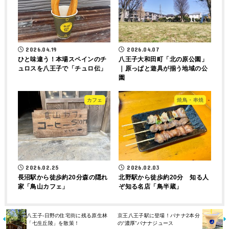
2026.04.19
2026.04.07
ひと味違う！本場スペインのチ
八王子大和田町「北の原公園」
ュロスを八王子で「チュロ伝」
｜原っぱと遊具が揃う地域の公
園
カフェ
焼鳥・串焼
2026.02.25
2026.02.03
長沼駅から徒歩約20分森の隠れ
北野駅から徒歩約20分 知る人
家「鳥山カフェ」
ぞ知る名店「鳥半蔵」
八王子-日野の住宅街に残る原生林
京王八王子駅に登場！バナナ2本分
「七生丘陵」を散策！
の“濃厚”バナナジュース