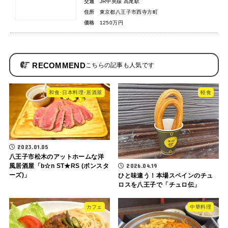
交通
JR中央線 高尾駅
住所
東京都八王子市西寺方町
価格
1250万円
RECOMMEND
和食･日本料理･居酒屋
軽食
2023.01.05
八王子市松木のアットホームな洋
2026.04.19
風居酒屋「b☆n ST★RS (ボンスタ
ーズ)」
ひと味違う！本場スペインのチュ
ロスを八王子で「チュロ伝」
カフェ
中華料理