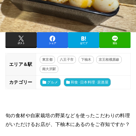
ポスト
シェア
はてブ
送る
東京都
八王子市
下柚木
京王相模原線
エリア＆駅
南大沢駅
カテゴリー
グルメ
和食･日本料理･居酒屋
旬の食材や自家栽培の野菜などを使ったこだわりの料理
がいただけるお店が、下柚木にあるのをご存知ですか？