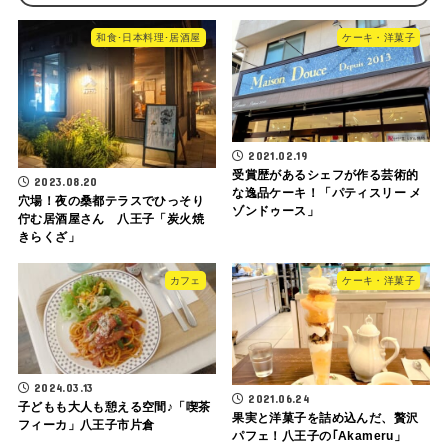
和食･日本料理･居酒屋
ケーキ・洋菓子
2021.02.19
受賞歴があるシェフが作る芸術的
2023.08.20
な逸品ケーキ！「パティスリー メ
穴場！夜の桑都テラスでひっそり
ゾンドゥース」
佇む居酒屋さん 八王子「炭火焼
きらくざ」
カフェ
ケーキ・洋菓子
2024.03.13
2021.06.24
子どもも大人も憩える空間♪「喫茶
果実と洋菓子を詰め込んだ、贅沢
フィーカ」八王子市片倉
パフェ！八王子の｢Akameru」