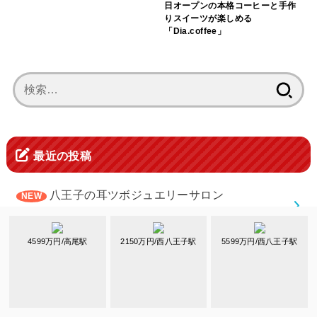
日オープンの本格コーヒーと手作
りスイーツが楽しめる
「Dia.coffee」
検
索:
最近の投稿
八王子の耳ツボジュエリーサロン
Candy♡Candyでおしゃれに体質改善
4599万円/高尾駅
2150万円/西八王子駅
5599万円/西八王子駅
特注もできる一級品ぞろいのケーキ屋「パティス
リーメゾン」めじろ台