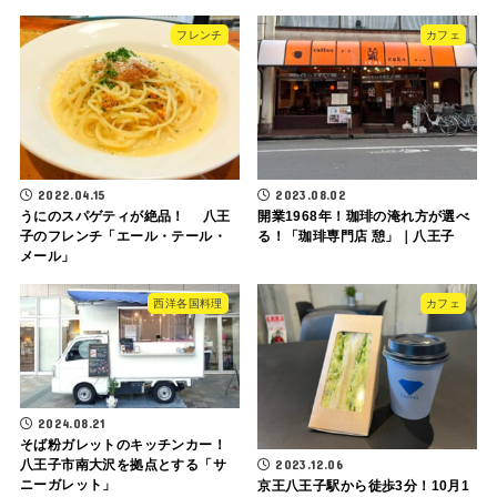
フレンチ
カフェ
2022.04.15
2023.08.02
うにのスパゲティが絶品！ 八王
開業1968年！珈琲の淹れ方が選べ
子のフレンチ「エール・テール・
る！「珈琲専門店 憩」｜八王子
メール」
西洋各国料理
カフェ
2024.08.21
そば粉ガレットのキッチンカー！
2023.12.06
八王子市南大沢を拠点とする「サ
ニーガレット」
京王八王子駅から徒歩3分！10月1