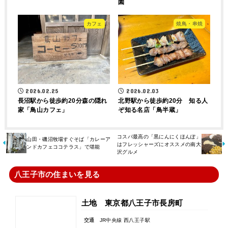
園
カフェ
焼鳥・串焼
2026.02.25
2026.02.03
長沼駅から徒歩約20分森の隠れ
北野駅から徒歩約20分 知る人
家「鳥山カフェ」
ぞ知る名店「鳥半蔵」
コスパ最高の「黒にんにくほんぽ」
山田・磯沼牧場すぐそば「カレーア
はフレッシャーズにオススメの南大
ンドカフェココテラス」で堪能
沢グルメ
八王子市の住まいを見る
土地 東京都八王子市長房町
交通
JR中央線 西八王子駅