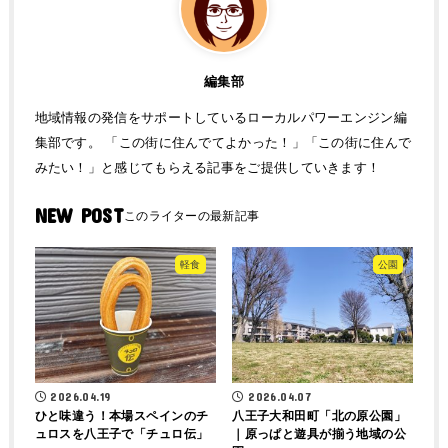
編集部
地域情報の発信をサポートしているローカルパワーエンジン編
集部です。 「この街に住んでてよかった！」「この街に住んで
みたい！」と感じてもらえる記事をご提供していきます！
NEW POST
軽食
公園
2026.04.19
2026.04.07
ひと味違う！本場スペインのチ
八王子大和田町「北の原公園」
ュロスを八王子で「チュロ伝」
｜原っぱと遊具が揃う地域の公