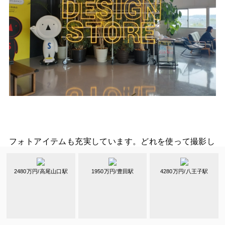
フォトアイテムも充実しています。どれを使って撮影し
ようか、悩めるくらいバリエーションがあります。2歳
児はボタンちゃんのぬいぐるみを抱いて撮影をしまし
2480万円/高尾山口駅
1950万円/豊田駅
4280万円/八王子駅
た。