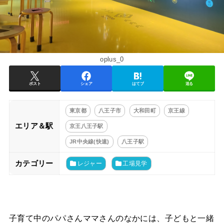
oplus_0
ポスト
シェア
はてブ
送る
東京都
八王子市
大和田町
京王線
エリア＆駅
京王八王子駅
JR中央線(快速)
八王子駅
カテゴリー
レジャー
工場見学
子育て中のパパさんママさんのなかには、子どもと一緒