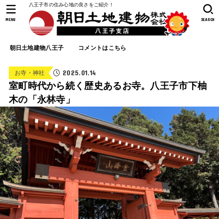
八王子市の住み心地の良さをご紹介！
MENU
SEARCH
朝日土地建物八王子
コメントはこちら
2025.01.14
お寺・神社
室町時代から続く歴史あるお寺。八王子市下柚
木の「永林寺」