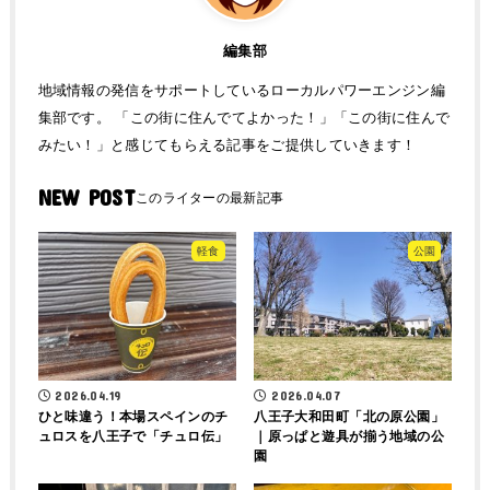
編集部
地域情報の発信をサポートしているローカルパワーエンジン編
集部です。 「この街に住んでてよかった！」「この街に住んで
みたい！」と感じてもらえる記事をご提供していきます！
NEW POST
軽食
公園
2026.04.19
2026.04.07
ひと味違う！本場スペインのチ
八王子大和田町「北の原公園」
ュロスを八王子で「チュロ伝」
｜原っぱと遊具が揃う地域の公
園