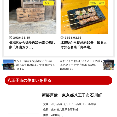
カフェ
焼鳥・串焼
2026.02.25
2026.02.03
長沼駅から徒歩約20分森の隠れ
北野駅から徒歩約20分 知る人
家「鳥山カフェ」
ぞ知る名店「鳥半蔵」
西八王子駅から徒歩15分「Park
かわいくておいしい！八王子の映え
Side Cafe BASEL」で優雅なラン
る絶品ドーナツ「​​#NO NAME
チタイム
DONUTS」
八王子市の住まいを見る
新築戸建 東京都八王子市石川町
交通
JR八高線（八王子〜高麗川） 小宮駅
住所
東京都八王子市石川町
価格
4490万円