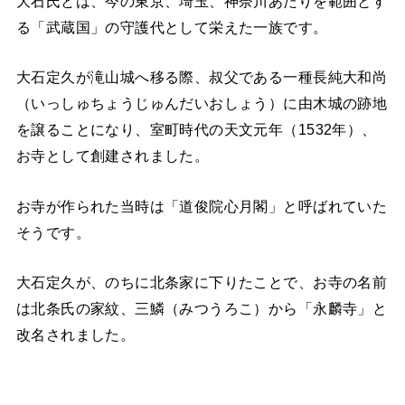
大石氏とは、今の東京、埼玉、神奈川あたりを範囲とす
る「武蔵国」の守護代として栄えた一族です。
大石定久が滝山城へ移る際、叔父である一種長純大和尚
（いっしゅちょうじゅんだいおしょう）に由木城の跡地
を譲ることになり、室町時代の天文元年（1532年）、
お寺として創建されました。
お寺が作られた当時は「道俊院心月閣」と呼ばれていた
そうです。
大石定久が、のちに北条家に下りたことで、お寺の名前
は北条氏の家紋、三鱗（みつうろこ）から「永麟寺」と
改名されました。