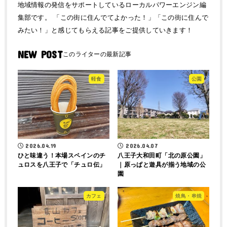
地域情報の発信をサポートしているローカルパワーエンジン編
集部です。 「この街に住んでてよかった！」「この街に住んで
みたい！」と感じてもらえる記事をご提供していきます！
NEW POST
軽食
公園
2026.04.19
2026.04.07
ひと味違う！本場スペインのチ
八王子大和田町「北の原公園」
ュロスを八王子で「チュロ伝」
｜原っぱと遊具が揃う地域の公
園
カフェ
焼鳥・串焼