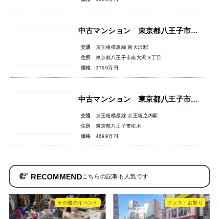
中古マンション 東京都八王子市南大沢３丁目
交通
京王相模原線 南大沢駅
住所
東京都八王子市南大沢３丁目
価格
3799万円
中古マンション 東京都八王子市松木
交通
京王相模原線 京王堀之内駅
住所
東京都八王子市松木
価格
4699万円
RECOMMEND
その他のイベント
フェス・お祭り