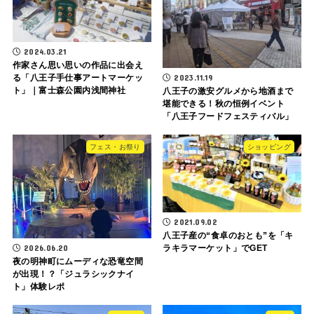
2024.03.21
作家さん思い思いの作品に出会え
2023.11.19
る「八王子手仕事アートマーケッ
ト」｜富士森公園内浅間神社
八王子の激安グルメから地酒まで
堪能できる！秋の恒例イベント
「八王子フードフェスティバル」
フェス・お祭り
ショッピング
2021.09.02
八王子産の“食卓のおとも”を「キ
2026.06.20
ラキラマーケット」でGET
夜の明神町にムーディな恐竜空間
が出現！？「ジュラシックナイ
ト」体験レポ