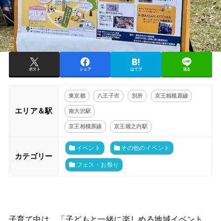
ポスト
シェア
はてブ
送る
東京都
八王子市
別所
京王相模原線
エリア＆駅
南大沢駅
京王相模原線
京王堀之内駅
イベント
その他のイベント
カテゴリー
フェス・お祭り
子育て中は、「子どもと一緒に楽しめる地域イベント