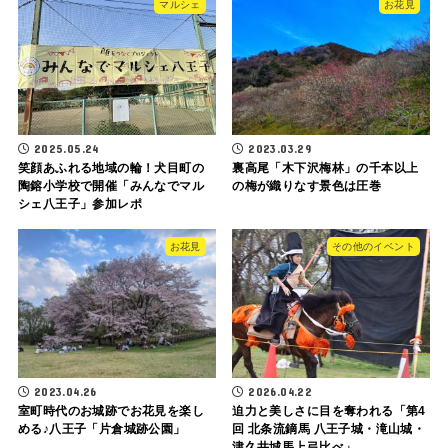
マルシェ
お花見
2025.05.24
2023.03.29
笑顔あふれる地域の輪！犬目町の
裏高尾「木下沢梅林」の千本以上
陶鎔小学校で開催「みんなでマル
の梅が織りなす景色は圧巻
シェ八王子」参加レポ
お花見
その他のイベント
2023.04.26
2026.04.22
室町時代のお城跡でお花見を楽し
迫力と美しさに目を奪われる「第4
める♪八王子「片倉城跡公園」
回 北条流鏑馬 八王子城・滝山城・
津久井城馬上弓比べ」