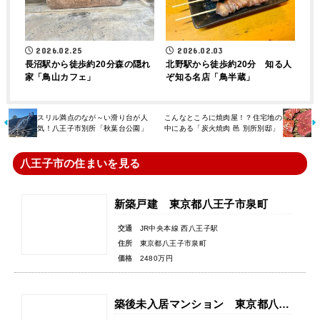
2026.02.25
2026.02.03
長沼駅から徒歩約20分森の隠れ
北野駅から徒歩約20分 知る人
家「鳥山カフェ」
ぞ知る名店「鳥半蔵」
スリル満点のなが～い滑り台が人
こんなところに焼肉屋！？住宅地の
気！八王子市別所「秋葉台公園」
中にある「炭火焼肉 邑 別所別邸」
八王子市の住まいを見る
新築戸建 東京都八王子市泉町
交通
JR中央本線 西八王子駅
住所
東京都八王子市泉町
価格
2480万円
築後未入居マンション 東京都八王子市東浅川町