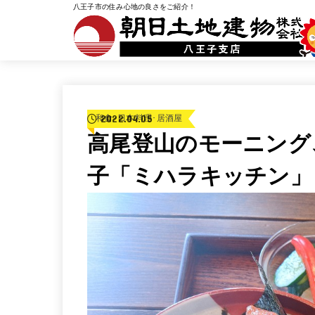
八王子市の住み心地の良さをご紹介！
2022.04.05
和食･日本料理･居酒屋
高尾登山のモーニング
子「ミハラキッチン」