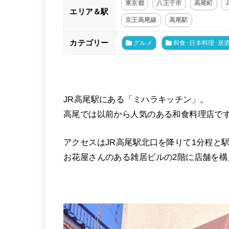
東京都
八王子市
高尾町
エリア＆駅
京王高尾線
高尾駅
カテゴリー
グルメ
和食･日本料理･居
JR高尾駅にある「ミハラキッチン」。
高尾では以前から人気のある和食料理店で
アクセスはJR高尾駅北口を降りて1分程と
お花屋さんのある雑居ビルの2階に店舗を構