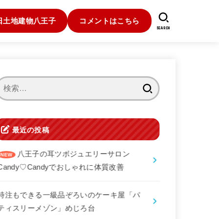
日土地建物八王子
コメントはこちら
SEARCH
検
索:
最近の投稿
八王子の耳ツボジュエリーサロン
Candy♡Candyでおしゃれに体質改善
特注もできる一級品ぞろいのケーキ屋「パ
ティスリーメゾン」めじろ台