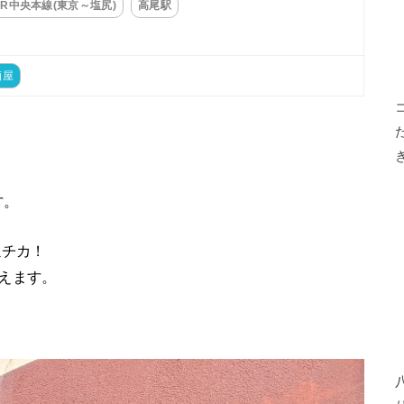
JR中央本線(東京～塩尻)
高尾駅
酒屋
す。
駅チカ！
えます。