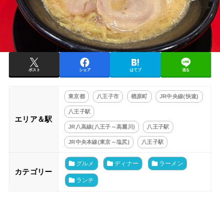
ポスト
シェア
はてブ
送る
東京都
八王子市
楢原町
JR中央線(快速)
八王子駅
エリア＆駅
JR八高線(八王子～高麗川)
八王子駅
JR中央本線(東京～塩尻)
八王子駅
グルメ
ディナー
ラーメン
カテゴリー
ランチ