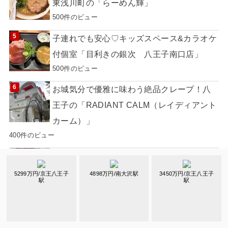
東浅川町の「らーめん輝」
500件のビュー
子連れでも安心♡キッズスペース&カラオケ
付個室「目利きの銀次 八王子南口店」
500件のビュー
お城気分で優雅に味わう絶品クレープ！八
王子の「RADIANT CALM（レイディアント
カーム）」
400件のビュー
ディナーはフード、スイーツなど食べ放
題、バイキング形式のイタリアン「Cannery
5299万円/京王八王子
4898万円/南大沢駅
3450万円/京王八王子
駅
駅
Row八王子店」
400件のビュー
地域の暮らしに頼れる公共複合施設｢フレス