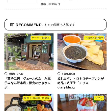
価格
6799万円
RECOMMEND
ケーキ・洋菓子
その他各国料理
2025.07.12
2021.12.11
「菓子工房 ヴェールの丘 八王
溢れ出す、トロトロチーズナンが
子みなみ野本店」限定のかき氷レ
絶品！八王子「ミリス
ポ！
curry&bar」
和食･日本料理･居酒屋
カフェ