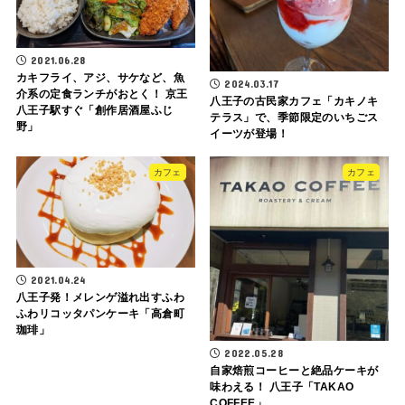
2021.06.28
カキフライ、アジ、サケなど、魚
2024.03.17
介系の定食ランチがおとく！ 京王
八王子の古民家カフェ「カキノキ
八王子駅すぐ「創作居酒屋ふじ
テラス」で、季節限定のいちごス
野」
イーツが登場！
カフェ
カフェ
2021.04.24
八王子発！メレンゲ溢れ出すふわ
ふわリコッタパンケーキ「高倉町
珈琲」
2022.05.28
自家焙煎コーヒーと絶品ケーキが
味わえる！ 八王子「TAKAO
COFFEE」