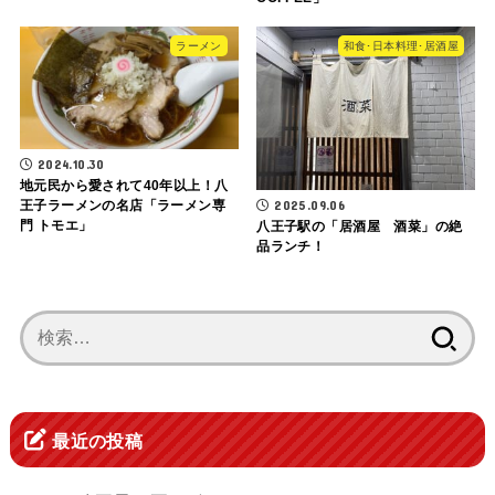
ラーメン
和食･日本料理･居酒屋
2024.10.30
地元民から愛されて40年以上！八
2025.09.06
王子ラーメンの名店「ラーメン専
門 トモエ」
八王子駅の「居酒屋 酒菜」の絶
品ランチ！
検
索:
最近の投稿