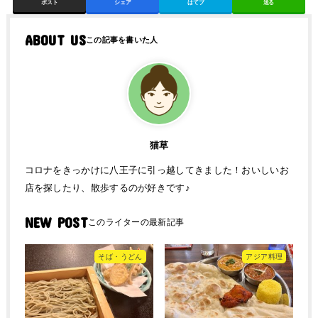
ポスト
シェア
はてブ
送る
ABOUT US
猫草
コロナをきっかけに八王子に引っ越してきました！おいしいお
店を探したり、散歩するのが好きです♪
NEW POST
そば・うどん
アジア料理