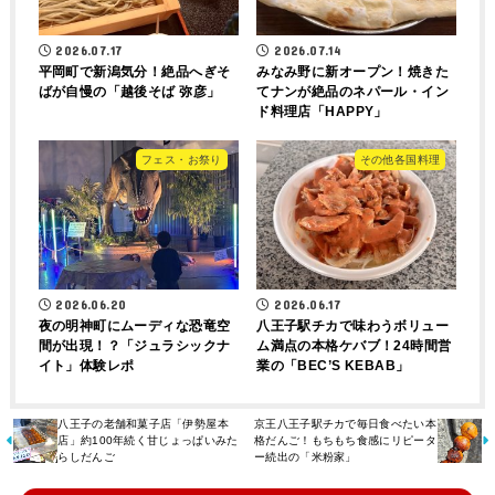
2026.07.17
2026.07.14
平岡町で新潟気分！絶品へぎそ
みなみ野に新オープン！焼きた
ばが自慢の「越後そば 弥彦」
てナンが絶品のネパール・イン
ド料理店「HAPPY」
フェス・お祭り
その他各国料理
2026.06.20
2026.06.17
夜の明神町にムーディな恐竜空
八王子駅チカで味わうボリュー
間が出現！？「ジュラシックナ
ム満点の本格ケバブ！24時間営
イト」体験レポ
業の「BEC’S KEBAB」
八王子の老舗和菓子店「伊勢屋本
京王八王子駅チカで毎日食べたい本
店」約100年続く甘じょっぱいみた
格だんご！もちもち食感にリピータ
らしだんご
ー続出の「米粉家」