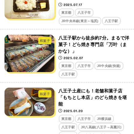
2025.07.17
東京都
八王子市
JR中央本線(東京～塩尻)
八王子駅
八王子駅から徒歩約7分。まるで洋
和菓子
菓子！どら焼き専門店「万叶（ま
かな）」
2025.02.07
東京都
八王子市
JR中央線(快速)
八王子駅
八王子土産にも！老舗和菓子店
和菓子
「もちとし本店」のどら焼きを堪
能
2025.01.20
東京都
八王子市
JR横浜線
八王子駅
JR八高線(八王子～高麗川)