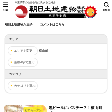
八王子市の住み心地の良さをご紹介！
MENU
SEARCH
朝日土地建物八王子
コメントはこちら
エリア
エリアを変更
横山町
沿線&駅で選ぶ
カテゴリ
カテゴリを選ぶ
黒ビールにバスチー？！横山町
ビアガーデン