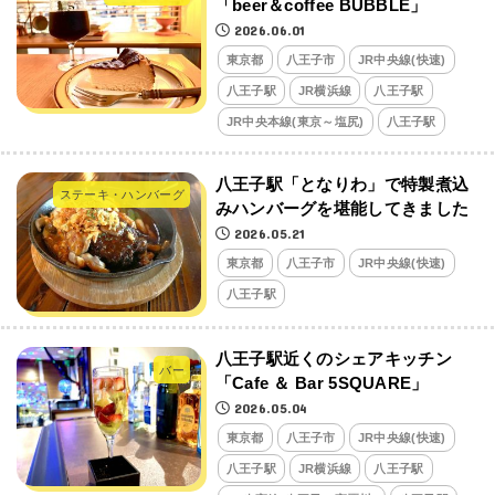
「beer＆coffee BUBBLE」
2026.06.01
東京都
八王子市
JR中央線(快速)
八王子駅
JR横浜線
八王子駅
JR中央本線(東京～塩尻)
八王子駅
八王子駅「となりわ」で特製煮込
ステーキ・ハンバーグ
みハンバーグを堪能してきました
2026.05.21
東京都
八王子市
JR中央線(快速)
八王子駅
八王子駅近くのシェアキッチン
バー
「Cafe ＆ Bar 5SQUARE」
2026.05.04
東京都
八王子市
JR中央線(快速)
八王子駅
JR横浜線
八王子駅