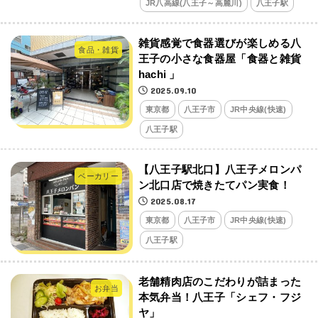
JR八高線(八王子～高麗川)
八王子駅
雑貨感覚で食器選びが楽しめる八
食品・雑貨
王子の小さな食器屋「食器と雑貨
hachi 」
2025.09.10
東京都
八王子市
JR中央線(快速)
八王子駅
【八王子駅北口】八王子メロンパ
ベーカリー
ン北口店で焼きたてパン実食！
2025.08.17
東京都
八王子市
JR中央線(快速)
八王子駅
老舗精肉店のこだわりが詰まった
お弁当
本気弁当！八王子「シェフ・フジ
ヤ」