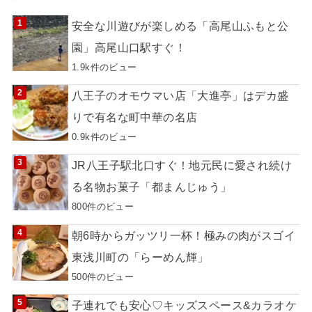
安全な川遊びが楽しめる「高尾山ふもと公
園」高尾山口駅すぐ！
1.9k件のビュー
八王子のオモウマい店「大進亭」はデカ盛
りで有名な町中華の名店
0.9k件のビュー
JR八王子駅北口すぐ！地元民に愛され続け
る名物お菓子「都まんじゅう」
800件のビュー
朝6時からガッツリ一杯！極みの肉がスゴイ
東浅川町の「らーめん輝」
500件のビュー
子連れでも安心♡キッズスペース&カラオケ