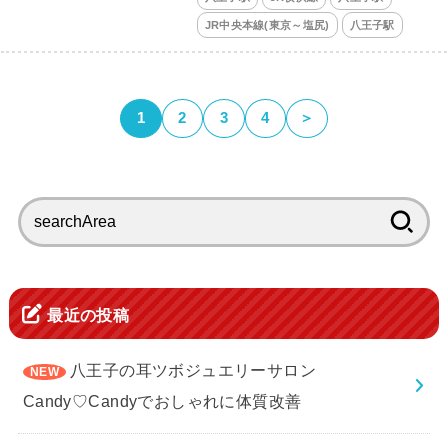
JR中央本線(東京～塩尻)
八王子駅
1
2
3
4
＞
検
索:
最近の投稿
八王子の耳ツボジュエリーサロン
Candy♡Candyでおしゃれに体質改善