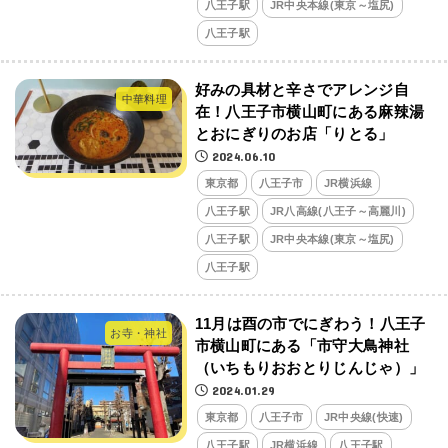
八王子駅
JR中央本線(東京～塩尻)
八王子駅
好みの具材と辛さでアレンジ自
中華料理
在！八王子市横山町にある麻辣湯
とおにぎりのお店「りとる」
2024.06.10
東京都
八王子市
JR横浜線
八王子駅
JR八高線(八王子～高麗川)
八王子駅
JR中央本線(東京～塩尻)
八王子駅
11月は酉の市でにぎわう！八王子
お寺・神社
市横山町にある「市守大鳥神社
（いちもりおおとりじんじゃ）」
2024.01.29
東京都
八王子市
JR中央線(快速)
八王子駅
JR横浜線
八王子駅