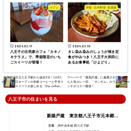
カフェ
和食･日本料理･居酒屋
2024.03.17
2024.03.10
八王子の古民家カフェ「カキノ
タレ染み染みのしょうが焼き定
キテラス」で、季節限定のいち
食がやみつき！八王子大和田に
ごスイーツが登場！
あるお食事処「ひよどり」
京王八王子駅から徒歩3分！10月1
ウーバーで「最高評価」に厳選され
日オープンの本格コーヒーと手作り
た人気カレー店、「サンガム」のラ
スイーツが楽しめる「Dia.coffee」
ンチがコスパ最強！
八王子市の住まいを見る
新築戸建 東京都八王子市元本郷町３丁目
交通
JR中央本線 西八王子駅