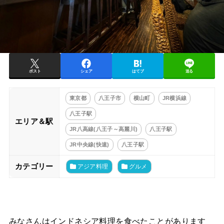
ポスト
シェア
はてブ
送る
東京都
八王子市
横山町
JR横浜線
八王子駅
エリア＆駅
JR八高線(八王子～高麗川)
八王子駅
JR中央線(快速)
八王子駅
カテゴリー
アジア料理
グルメ
みなさんはインドネシア料理を食べたことがあります