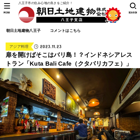
八王子市の住み心地の良さをご紹介！
MENU
SEARCH
朝日土地建物八王子
コメントはこちら
2023.11.23
アジア料理
扉を開けばそこはバリ島！？インドネシアレス
トラン「Kuta Bali Cafe（クタバリカフェ）」