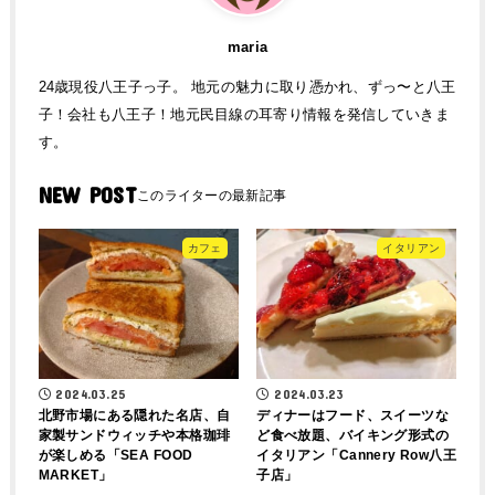
maria
24歳現役八王子っ子。 地元の魅力に取り憑かれ、ずっ〜と八王
子！会社も八王子！地元民目線の耳寄り情報を発信していきま
す。
NEW POST
カフェ
イタリアン
2024.03.25
2024.03.23
北野市場にある隠れた名店、自
ディナーはフード、スイーツな
家製サンドウィッチや本格珈琲
ど食べ放題、バイキング形式の
が楽しめる「SEA FOOD
イタリアン「Cannery Row八王
MARKET」
子店」