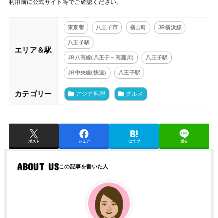
利用前に公式サイト等でご確認ください。
東京都
八王子市
横山町
JR横浜線
八王子駅
エリア＆駅
JR八高線(八王子～高麗川)
八王子駅
JR中央線(快速)
八王子駅
カテゴリー
アジア料理
グルメ
ポスト
シェア
はてブ
送る
ABOUT US