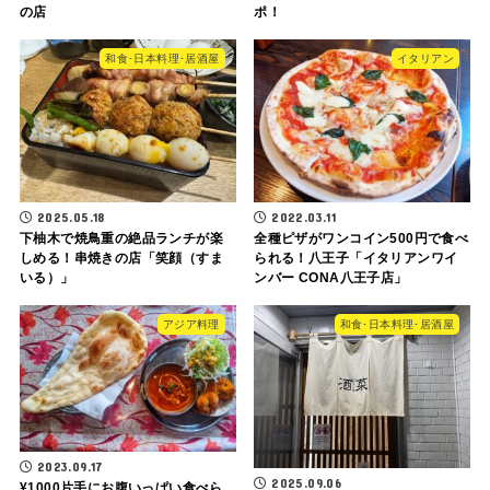
の店
ポ！
和食･日本料理･居酒屋
イタリアン
2025.05.18
2022.03.11
下柚木で焼鳥重の絶品ランチが楽
全種ピザがワンコイン500円で食べ
しめる！串焼きの店「笑顔（すま
られる！八王子「イタリアンワイ
いる）」
ンバー CONA八王子店」
アジア料理
和食･日本料理･居酒屋
2023.09.17
2025.09.06
¥1000片手にお腹いっぱい食べら