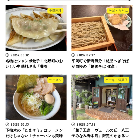
中華料理
そば・うどん
2024.08.12
2026.07.17
名物はジャンボ餃子！北野町のお
平岡町で新潟気分！絶品へぎそば
いしい中華料理店「豊春」
が自慢の「越後そば 弥彦」
ラーメン
ケーキ・洋菓子
2025.03.13
2025.07.12
下柚木の「たまぞう」はラーメン
「菓子工房 ヴェールの丘 八王
だけじゃない！チャーハンも美味
子みなみ野本店」限定のかき氷レ