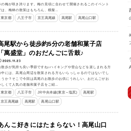
本の梅が咲き誇ります。梅の見頃に合わせて開催されるこのイベント
では、梅林の散策はもちろん、模擬...
東京都
八王子市
京王高尾線
高尾駅
高尾山口駅
高尾駅から徒歩約5分の老舗和菓子店
「萬盛堂」のおだんごに舌鼓♪
2025.11.23
お散歩が気持ち良い季節ですね♪ハイキングや登山などを楽しまれる方
の中には、高尾山周辺を散策される方もいらっしゃるのではないでし
ょうか？そこで今回は高尾のお散歩のお供にうれしい、おだんごがお
いしくて人気の老舗和菓子店をご紹...
東京都
八王子市
JR中央本線(東京～塩尻)
高尾駅
京王高尾線
高尾駅
高尾山口駅
あんこ好きにはたまらない！高尾山口