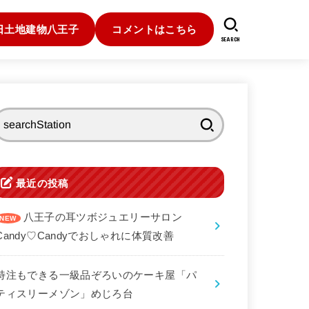
日土地建物八王子
コメントはこちら
SEARCH
検
索:
最近の投稿
八王子の耳ツボジュエリーサロン
Candy♡Candyでおしゃれに体質改善
特注もできる一級品ぞろいのケーキ屋「パ
ティスリーメゾン」めじろ台