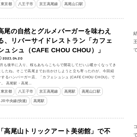
東京都
八王子市
京王高尾線
高尾山口駅
高尾の自然とグルメバーガーを味わえ
る、リバーサイドレストラン「カフェ
シュシュ（CAFE CHOU CHOU）」
2023.04.20
3月も後半に入り、桜もあちらこちらで開花してだいぶ暖かくなってき
ましたね。そこで高尾までお出かけしようと立ち寄ったのが、今回紹
介するハンバーガー店、「カフェシュシュ (CAFE CHOU CHOU)」で
す。 高尾駅・高尾...
東京都
八王子市
京王高尾線
高尾駅
高尾山口駅
JR中央線(快速)
高尾駅
「高尾山トリックアート美術館」で不