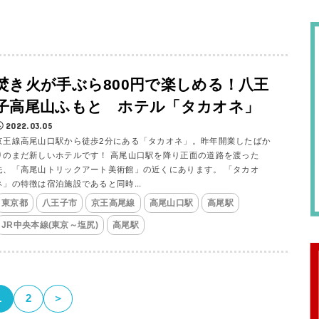
焚き火が手ぶら800円で楽しめる！八王
子高尾山ふもと ホテル「タカオネ」
2022.03.05
京王線高尾山口駅から徒歩2分にある「タカオネ」。昨年開業したばか
りのまだ新しいホテルです！ 高尾山口駅を降り正面の道路を渡った
先、「高尾山トリックアート美術館」の近くにあります。 「タカオ
ネ」の特徴は宿泊施設であると同時...
東京都
八王子市
京王高尾線
高尾山口駅
高尾駅
JR中央本線(東京～塩尻)
高尾駅
1
2
＞