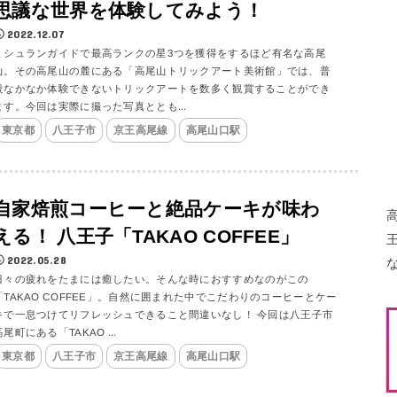
思議な世界を体験してみよう！
2022.12.07
ミシュランガイドで最高ランクの星3つを獲得をするほど有名な高尾
山。その高尾山の麓にある「高尾山トリックアート美術館」では、普
段なかなか体験できないトリックアートを数多く観賞することができ
ます。今回は実際に撮った写真ととも...
東京都
八王子市
京王高尾線
高尾山口駅
自家焙煎コーヒーと絶品ケーキが味わ
える！ 八王子「TAKAO COFFEE」
2022.05.28
日々の疲れをたまには癒したい。そんな時におすすめなのがこの
「TAKAO COFFEE」。自然に囲まれた中でこだわりのコーヒーとケー
キで一息つけてリフレッシュできること間違いなし！ 今回は八王子市
高尾町にある「TAKAO ...
東京都
八王子市
京王高尾線
高尾山口駅