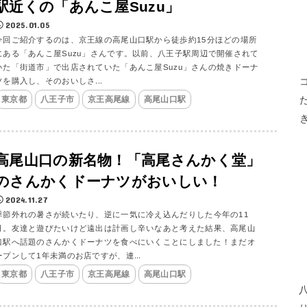
駅近くの「あんこ屋Suzu」
2025.01.05
今回ご紹介するのは、京王線の高尾山口駅から徒歩約15分ほどの場所
にある「あんこ屋Suzu」さんです。以前、八王子駅周辺で開催されて
いた「街道市」で出店されていた「あんこ屋Suzu」さんの焼きドーナ
ツを購入し、そのおいしさ...
東京都
八王子市
京王高尾線
高尾山口駅
高尾山口の新名物！「高尾さんかく堂」
のさんかくドーナツがおいしい！
2024.11.27
季節外れの暑さが続いたり、逆に一気に冷え込んだりした今年の11
月。友達と遊びたいけど遠出は計画し辛いなあと考えた結果、高尾山
口駅へ話題のさんかくドーナツを食べにいくことにしました！まだオ
ープンして1年未満のお店ですが、連...
東京都
八王子市
京王高尾線
高尾山口駅