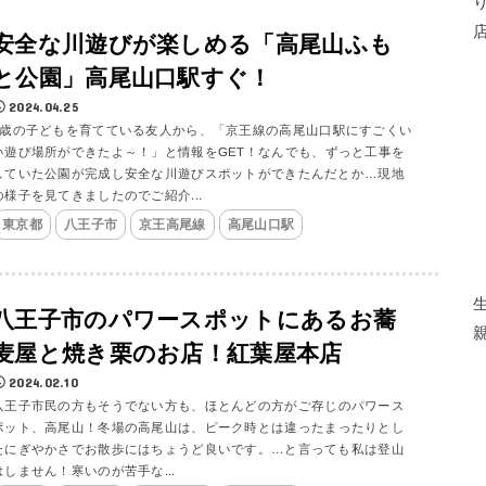
安全な川遊びが楽しめる「高尾山ふも
と公園」高尾山口駅すぐ！
2024.04.25
3歳の子どもを育てている友人から、「京王線の高尾山口駅にすごくい
い遊び場所ができたよ～！」と情報をGET！なんでも、ずっと工事を
していた公園が完成し安全な川遊びスポットができたんだとか…現地
の様子を見てきましたのでご紹介...
東京都
八王子市
京王高尾線
高尾山口駅
八王子市のパワースポットにあるお蕎
麦屋と焼き栗のお店！紅葉屋本店
2024.02.10
​​​​八王子市民の方もそうでない方も、ほとんどの方がご存じのパワース
ポット、高尾山！冬場の高尾山は、ピーク時とは違ったまったりとし
たにぎやかさでお散歩にはちょうど良いです。…と言っても私は登山
はしません！寒いのが苦手な...