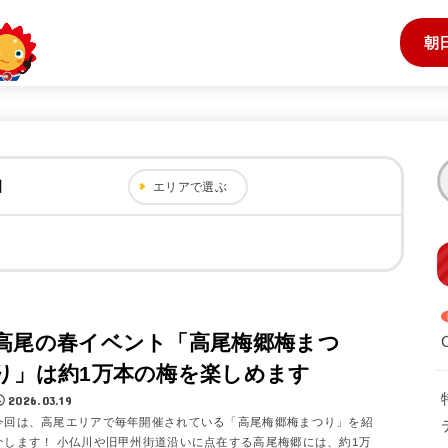
朝
口
エリアで選ぶ
高尾の春イベント「高尾梅郷梅まつ
り」は約1万本の梅を楽しめます
2026.03.19
今回は、高尾エリアで毎年開催されている「高尾梅郷梅まつり」を紹
介します！ 小仏川や旧甲州街道沿いに点在する高尾梅郷には、約1万