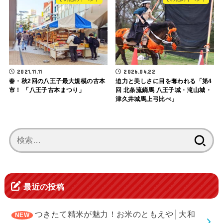
2021.11.11
2026.04.22
春・秋2回の八王子最大規模の古本
迫力と美しさに目を奪われる「第4
市！ 「八王子古本まつり」
回 北条流鏑馬 八王子城・滝山城・
津久井城馬上弓比べ」
検
索:
最近の投稿
つきたて精米が魅力！お米のともえや│大和