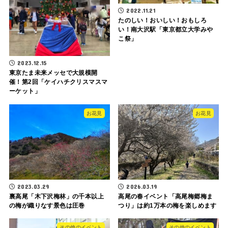
2022.11.21
たのしい！おいしい！おもしろ
い！南大沢駅「東京都立大学みや
こ祭」
2023.12.15
東京たま未来メッセで大規模開
催！第2回「ケイハチクリスマスマ
ーケット」
お花見
お花見
2023.03.29
2026.03.19
裏高尾「木下沢梅林」の千本以上
高尾の春イベント「高尾梅郷梅ま
の梅が織りなす景色は圧巻
つり」は約1万本の梅を楽しめます
その他のイベント
その他のイベント