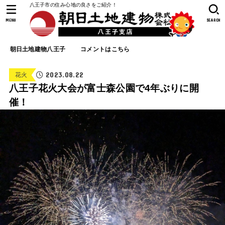
八王子市の住み心地の良さをご紹介！
MENU
SEARCH
朝日土地建物八王子
コメントはこちら
2023.08.22
花火
八王子花火大会が富士森公園で4年ぶりに開
催！