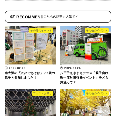
RECOMMEND
その他のイベント
その他のイベント
2026.02.22
2024.07.26
南大沢の「joynであそぼ」に5歳の
八王子えきまえテラス「親子向け
息子と参加しました！
熱中症対策啓発イベント」子ども
気温って？
フェス・お祭り
その他のイベント