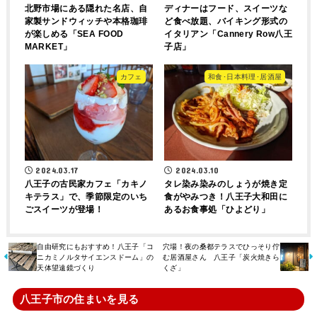
北野市場にある隠れた名店、自
ディナーはフード、スイーツな
家製サンドウィッチや本格珈琲
ど食べ放題、バイキング形式の
が楽しめる「SEA FOOD
イタリアン「Cannery Row八王
MARKET」
子店」
カフェ
和食･日本料理･居酒屋
2024.03.17
2024.03.10
八王子の古民家カフェ「カキノ
タレ染み染みのしょうが焼き定
キテラス」で、季節限定のいち
食がやみつき！八王子大和田に
ごスイーツが登場！
あるお食事処「ひよどり」
自由研究にもおすすめ！八王子「コ
穴場！夜の桑都テラスでひっそり佇
ニカミノルタサイエンスドーム」の
む居酒屋さん 八王子「炭火焼きら
天体望遠鏡づくり
くざ」
八王子市の住まいを見る