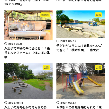
SKY SHOP」
動物園
公園
2023.05.25
2021.05.15
子どもがよろこぶ！遊具をハシゴ
八王子で本物の牛に会える！「磯
できる「上柚木公園」｜南大沢
沼ミルクファーム」でほのぼの体
験
公園
公園
2022.08.12
2024.02.23
八王子の好奇心がそそられる公
四季折々の自然を感じられる「東