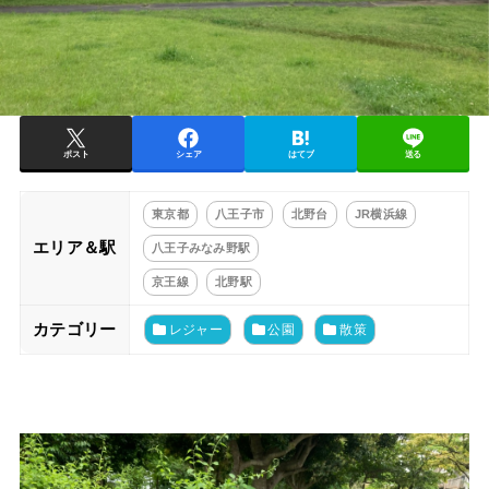
ポスト
シェア
はてブ
送る
東京都
八王子市
北野台
JR横浜線
エリア＆駅
八王子みなみ野駅
京王線
北野駅
カテゴリー
レジャー
公園
散策