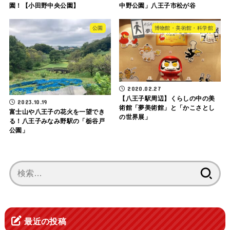
園！【小田野中央公園】
中野公園」八王子市松が谷
公園
博物館・美術館・科学館
2020.02.27
【八王子駅周辺】くらしの中の美
2023.10.19
術館「夢美術館」と「かこさとし
富士山や八王子の花火を一望でき
の世界展」
る！八王子みなみ野駅の「栃谷戸
公園」
検
索:
最近の投稿