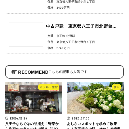
住所
東京都八王子市絹ケ丘１丁目
価格
3400万円
中古戸建 東京都八王子市北野台１丁目
交通
京王線 北野駅
住所
東京都八王子市北野台１丁目
価格
2749万円
RECOMMEND
ホテル・旅館
散策
2024.12.24
2023.07.03
八王子ならではの品揃え！野菜か
あじさいスポットを求めて散策
ら作家の一点ものまで揃う「802
へ！京王堀之内駅～せせらぎ緑道