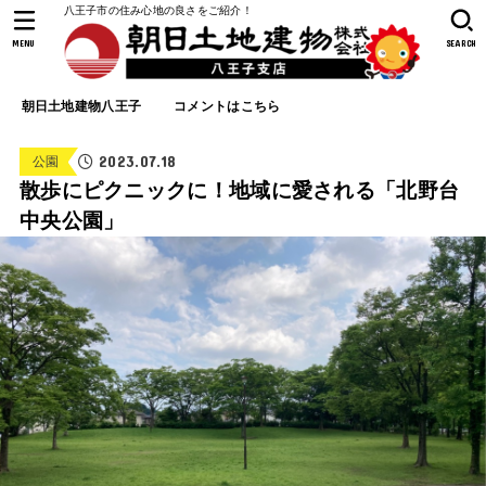
八王子市の住み心地の良さをご紹介！
MENU
SEARCH
朝日土地建物八王子
コメントはこちら
2023.07.18
公園
散歩にピクニックに！地域に愛される「北野台
中央公園」