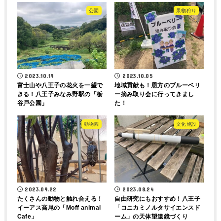
公園
果物狩り
2023.10.19
2023.10.05
富士山や八王子の花火を一望で
地域貢献も！恩方のブルーベリ
きる！八王子みなみ野駅の「栃
ー摘み取り会に行ってきまし
谷戸公園」
た！
動物園
文化施設
2023.09.22
2023.08.24
たくさんの動物と触れ合える！
自由研究にもおすすめ！八王子
イーアス高尾の「Moff animal
「コニカミノルタサイエンスド
Cafe」
ーム」の天体望遠鏡づくり