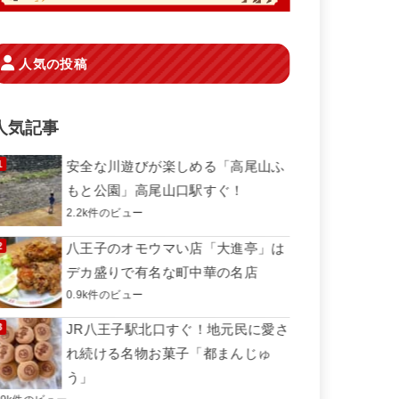
人気の投稿
人気記事
安全な川遊びが楽しめる「高尾山ふ
もと公園」高尾山口駅すぐ！
2.2k件のビュー
八王子のオモウマい店「大進亭」は
デカ盛りで有名な町中華の名店
0.9k件のビュー
JR八王子駅北口すぐ！地元民に愛さ
れ続ける名物お菓子「都まんじゅ
う」