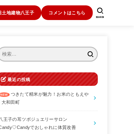
日土地建物八王子
コメントはこちら
SEARCH
検
索:
最近の投稿
つきたて精米が魅力！お米のともえや
│大和田町
八王子の耳ツボジュエリーサロン
Candy♡Candyでおしゃれに体質改善