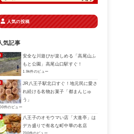
人気の投稿
人気記事
安全な川遊びが楽しめる「高尾山ふ
もと公園」高尾山口駅すぐ！
1.9k件のビュー
JR八王子駅北口すぐ！地元民に愛さ
れ続ける名物お菓子「都まんじゅ
う」
800件のビュー
八王子のオモウマい店「大進亭」は
デカ盛りで有名な町中華の名店
700件のビュー