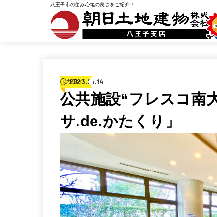
八王子市の住み心地の良さをご紹介！
2023.04.14
カフェ
公共施設“フレスコ南
サ.de.かたくり」