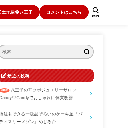
日土地建物八王子
コメントはこちら
SEARCH
検
索:
最近の投稿
八王子の耳ツボジュエリーサロン
Candy♡Candyでおしゃれに体質改善
特注もできる一級品ぞろいのケーキ屋「パ
ティスリーメゾン」めじろ台