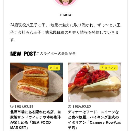
maria
24歳現役八王子っ子。 地元の魅力に取り憑かれ、ずっ〜と八王
子！会社も八王子！地元民目線の耳寄り情報を発信していきま
す。
NEW POST
カフェ
イタリアン
2024.03.25
2024.03.23
北野市場にある隠れた名店、自
ディナーはフード、スイーツな
家製サンドウィッチや本格珈琲
ど食べ放題、バイキング形式の
が楽しめる「SEA FOOD
イタリアン「Cannery Row八王
MARKET」
子店」