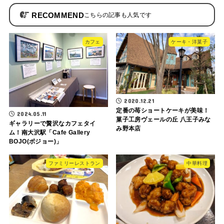
RECOMMEND
カフェ
ケーキ・洋菓子
2020.12.21
定番の苺ショートケーキが美味！
2024.05.11
菓子工房ヴェールの丘 八王子みな
ギャラリーで贅沢なカフェタイ
み野本店
ム！南大沢駅「Cafe Gallery
BOJO(ボジョー)」
ファミリーレストラン
中華料理