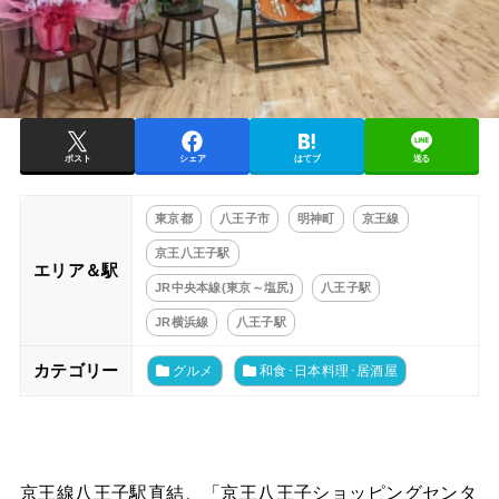
ポスト
シェア
はてブ
送る
東京都
八王子市
明神町
京王線
京王八王子駅
エリア＆駅
JR中央本線(東京～塩尻)
八王子駅
JR横浜線
八王子駅
カテゴリー
グルメ
和食･日本料理･居酒屋
京王線八王子駅直結、「京王八王子ショッピングセンタ