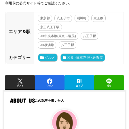
利用前に公式サイト等でご確認ください。
東京都
八王子市
明神町
京王線
京王八王子駅
エリア＆駅
JR中央本線(東京～塩尻)
八王子駅
JR横浜線
八王子駅
カテゴリー
グルメ
和食･日本料理･居酒屋
ポスト
シェア
はてブ
送る
ABOUT US