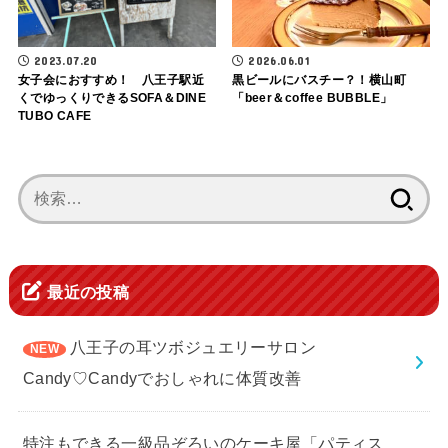
2023.07.20
2026.06.01
女子会におすすめ！ 八王子駅近
黒ビールにバスチー？！横山町
くでゆっくりできるSOFA＆DINE
「beer＆coffee BUBBLE」
TUBO CAFE
検
索:
最近の投稿
八王子の耳ツボジュエリーサロン
Candy♡Candyでおしゃれに体質改善
特注もできる一級品ぞろいのケーキ屋「パティス