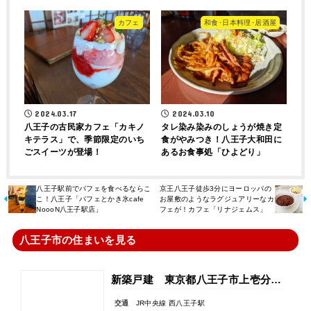
カフェ
和食･日本料理･居酒屋
2024.03.17
2024.03.10
八王子の古民家カフェ「カキノ
タレ染み染みのしょうが焼き定
キテラス」で、季節限定のいち
食がやみつき！八王子大和田に
ごスイーツが登場！
あるお食事処「ひよどり」
八王子駅前でパフェを食べるならこ
京王八王子徒歩3分にヨーロッパの
こ！八王子「パフェとかき氷cafe
お屋敷のようなラグジュアリーなカ
NoooN八王子駅店」
フェが！カフェ「リナジェムス」
八王子市の住まいを見る
新築戸建 東京都八王子市上壱分方町
交通
JR中央線 西八王子駅