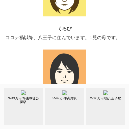
くろぴ
コロナ禍以降、八王子に住んでいます。1児の母です。
3749万円/平山城址公
5599万円/高尾駅
2790万円/西八王子駅
園駅
かめのり
高校時代から通学などを通して関わってきた八王子。気
づけば住んで働くほど大好きなまちになっていました！