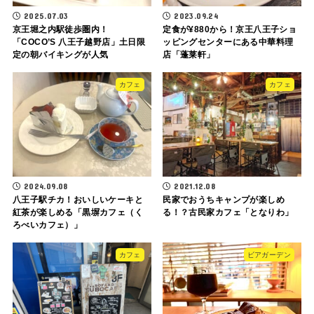
2025.07.03
2023.09.24
京王堀之内駅徒歩圏内！
定食が¥880から！京王八王子ショ
「COCO’S 八王子越野店」土日限
ッピングセンターにある中華料理
定の朝バイキングが人気
店「蓬莱軒」
カフェ
カフェ
2024.09.08
2021.12.08
八王子駅チカ！おいしいケーキと
民家でおうちキャンプが楽しめ
紅茶が楽しめる「黒塀カフェ（く
る！？古民家カフェ「となりわ」
ろべいカフェ）」
カフェ
ビアガーデン