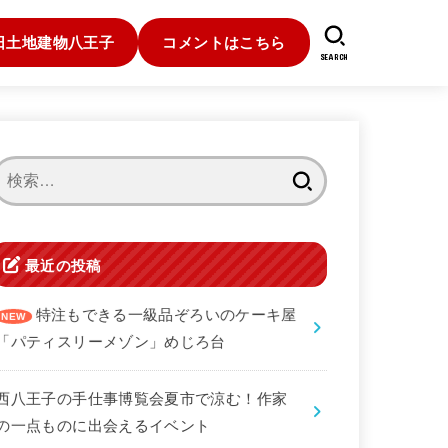
日土地建物八王子
コメントはこちら
SEARCH
検
索:
最近の投稿
特注もできる一級品ぞろいのケーキ屋
「パティスリーメゾン」めじろ台
西八王子の手仕事博覧会夏市で涼む！作家
の一点ものに出会えるイベント