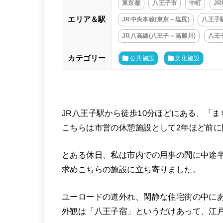
東京都
八王子市
中町
J
エリア＆駅
JR中央本線(東京～塩尻)
八王子
JR八高線(八王子～高麗川)
八王
カテゴリー
公共施設
文化施設
JR八王子駅から徒歩10分ほどにある、「
こちらは市営の休憩施設として2年ほど前に
とある休日、私は市内での用事の間に中途
求めこちらの施設に立ち寄りました。
ユーロードの道外れ、閑静な住宅街の中に
外観は「八王子宿」というだけあって、江