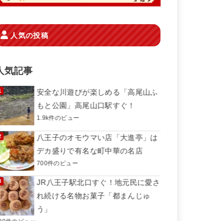
人気の投稿
人気記事
安全な川遊びが楽しめる「高尾山ふ
もと公園」高尾山口駅すぐ！
1.9k件のビュー
八王子のオモウマい店「大進亭」は
デカ盛りで有名な町中華の名店
700件のビュー
JR八王子駅北口すぐ！地元民に愛さ
れ続ける名物お菓子「都まんじゅ
う」