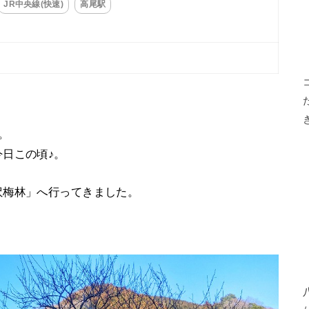
JR中央線(快速)
高尾駅
。
日この頃♪。
沢梅林」へ行ってきました。