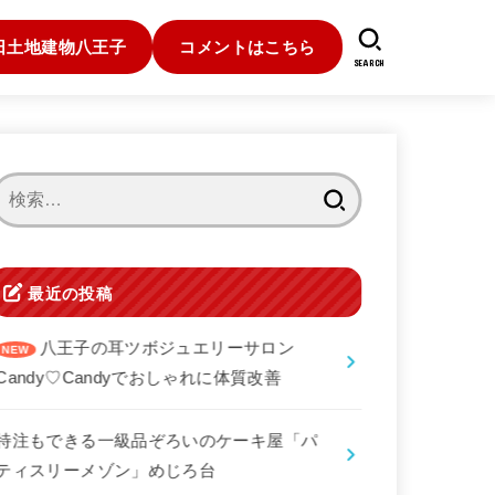
日土地建物八王子
コメントはこちら
SEARCH
検
索:
最近の投稿
八王子の耳ツボジュエリーサロン
Candy♡Candyでおしゃれに体質改善
特注もできる一級品ぞろいのケーキ屋「パ
ティスリーメゾン」めじろ台